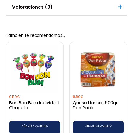
Valoraciones (0)
No hay valoraciones aún.
También te recomendamos…
Sé el primero en valorar “Ron
Selecto 70cl”
Debes
acceder
para publicar una valoración.
0,50
€
6,50
€
Bon Bon Bum Individual
Queso Llanero 500gr
Chupeta
Don Pablo
AÑADIR AL CARRITO
AÑADIR AL CARRITO