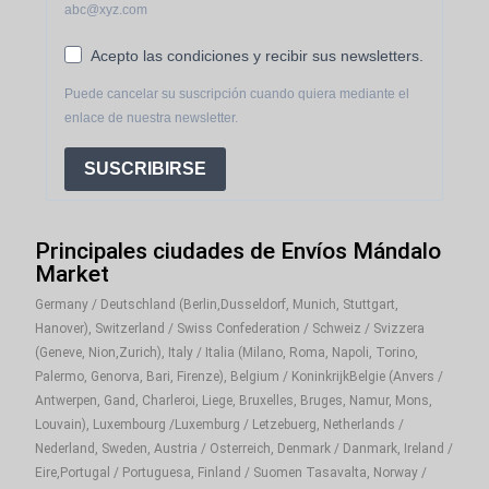
abc@xyz.com
Acepto las condiciones y recibir sus newsletters.
Puede cancelar su suscripción cuando quiera mediante el
enlace de nuestra newsletter.
SUSCRIBIRSE
Principales ciudades de Envíos Mándalo
Market
Germany / Deutschland (Berlin,Dusseldorf, Munich, Stuttgart,
Hanover), Switzerland / Swiss Confederation / Schweiz / Svizzera
(Geneve, Nion,Zurich), Italy / Italia (Milano, Roma, Napoli, Torino,
Palermo, Genorva, Bari, Firenze), Belgium / KoninkrijkBelgie (Anvers /
Antwerpen, Gand, Charleroi, Liege, Bruxelles, Bruges, Namur, Mons,
Louvain), Luxembourg /Luxemburg / Letzebuerg, Netherlands /
Nederland, Sweden, Austria / Osterreich, Denmark / Danmark, Ireland /
Eire,Portugal / Portuguesa, Finland / Suomen Tasavalta, Norway /