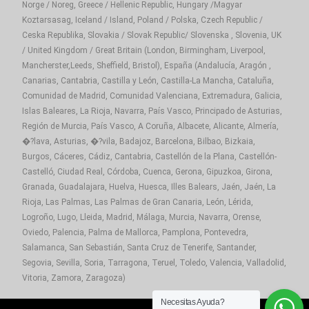
Norge / Noreg, Greece / Hellenic Republic, Hungary /Magyar
Koztarsasag, Iceland / Island, Poland / Polska, Czech Republic /
Ceska Republika, Slovakia / Slovak Republic/ Slovenska , Slovenia, UK
/ United Kingdom / Great Britain (London, Birmingham, Liverpool,
Mancherster,Leeds, Sheffield, Bristol), España (Andalucía, Aragón ,
Canarias, Cantabria, Castilla y León, Castilla-La Mancha, Cataluña,
Comunidad de Madrid, Comunidad Valenciana, Extremadura, Galicia,
Islas Baleares, La Rioja, Navarra, País Vasco, Principado de Asturias,
Región de Murcia, País Vasco, A Coruña, Albacete, Alicante, Almería,
�?lava, Asturias, �?vila, Badajoz, Barcelona, Bilbao, Bizkaia,
Burgos, Cáceres, Cádiz, Cantabria, Castellón de la Plana, Castellón-
Castelló, Ciudad Real, Córdoba, Cuenca, Gerona, Gipuzkoa, Girona,
Granada, Guadalajara, Huelva, Huesca, Illes Balears, Jaén, Jaén, La
Rioja, Las Palmas, Las Palmas de Gran Canaria, León, Lérida,
Logroño, Lugo, Lleida, Madrid, Málaga, Murcia, Navarra, Orense,
Oviedo, Palencia, Palma de Mallorca, Pamplona, Pontevedra,
Salamanca, San Sebastián, Santa Cruz de Tenerife, Santander,
Segovia, Sevilla, Soria, Tarragona, Teruel, Toledo, Valencia, Valladolid,
Vitoria, Zamora, Zaragoza)
Necesitas Ayuda?