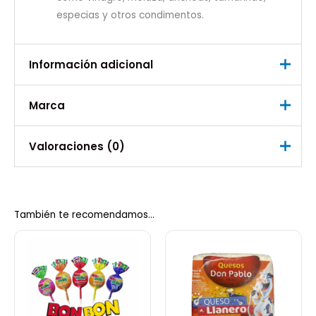
especias y otros condimentos.
Información adicional
Marca
Peso
0,400 kg
Marca
Valoraciones (0)
La China
No hay valoraciones aún.
También te recomendamos…
Sé el primero en valorar “Salsa
Inglesa la china 300ml”
Debes
acceder
para publicar una valoración.