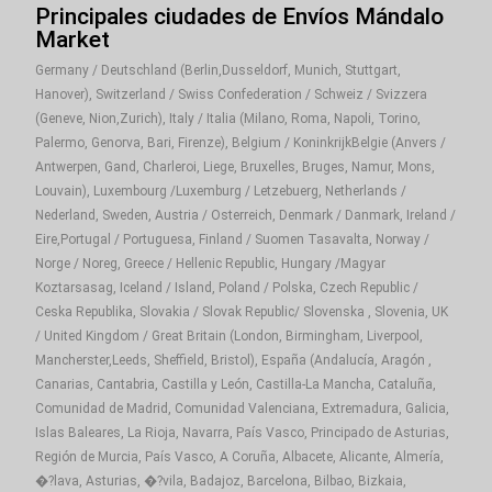
Principales ciudades de Envíos Mándalo
Market
Germany / Deutschland (Berlin,Dusseldorf, Munich, Stuttgart,
Hanover), Switzerland / Swiss Confederation / Schweiz / Svizzera
(Geneve, Nion,Zurich), Italy / Italia (Milano, Roma, Napoli, Torino,
Palermo, Genorva, Bari, Firenze), Belgium / KoninkrijkBelgie (Anvers /
Antwerpen, Gand, Charleroi, Liege, Bruxelles, Bruges, Namur, Mons,
Louvain), Luxembourg /Luxemburg / Letzebuerg, Netherlands /
Nederland, Sweden, Austria / Osterreich, Denmark / Danmark, Ireland /
Eire,Portugal / Portuguesa, Finland / Suomen Tasavalta, Norway /
Norge / Noreg, Greece / Hellenic Republic, Hungary /Magyar
Koztarsasag, Iceland / Island, Poland / Polska, Czech Republic /
Ceska Republika, Slovakia / Slovak Republic/ Slovenska , Slovenia, UK
/ United Kingdom / Great Britain (London, Birmingham, Liverpool,
Mancherster,Leeds, Sheffield, Bristol), España (Andalucía, Aragón ,
Canarias, Cantabria, Castilla y León, Castilla-La Mancha, Cataluña,
Comunidad de Madrid, Comunidad Valenciana, Extremadura, Galicia,
Islas Baleares, La Rioja, Navarra, País Vasco, Principado de Asturias,
Región de Murcia, País Vasco, A Coruña, Albacete, Alicante, Almería,
�?lava, Asturias, �?vila, Badajoz, Barcelona, Bilbao, Bizkaia,