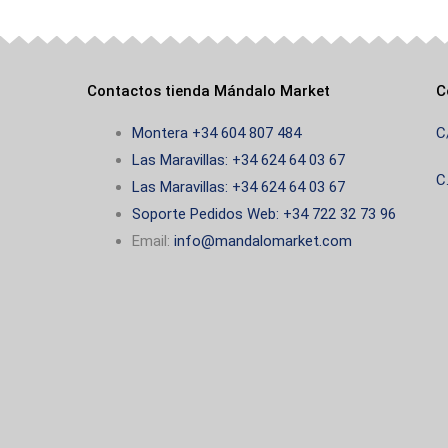
de
producto
Contactos tienda Mándalo Market
C
Montera +34 604 807 484
C
Las Maravillas: +34 624 64 03 67
C
Las Maravillas: +34 624 64 03 67
Soporte Pedidos Web: +34 722 32 73 96
Email:
info@mandalomarket.com