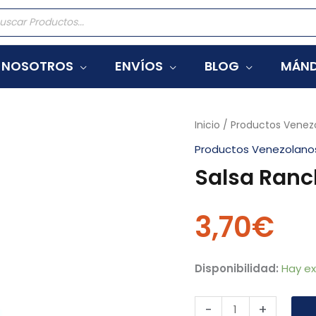
eda
tos
NOSOTROS
ENVÍOS
BLOG
MÁND
Salsa
Inicio
/
Productos Venez
Ranchera
Productos Venezolano
La
Salsa Ranc
Costeña
250Grs
3,70
€
cantidad
Disponibilidad:
Hay ex
-
+