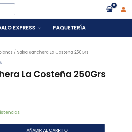
ALO EXPRESS
PAQUETERÍA
olanos
/ Salsa Ranchera La Costeña 250Grs
s
hera La Costeña 250Grs
istencias
AÑADIR AL CARRITO