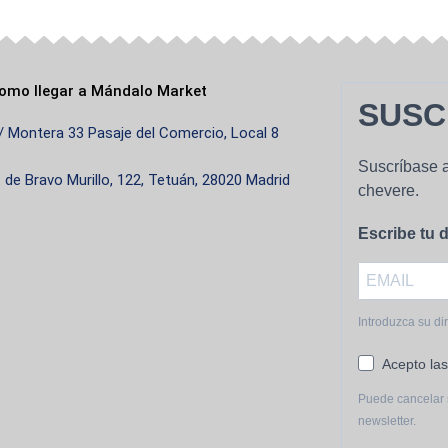
de
producto
omo llegar a Mándalo Market
SUSC
/ Montera 33 Pasaje del Comercio, Local 8
Suscríbase a
. de Bravo Murillo, 122, Tetuán, 28020 Madrid
chevere.
Escribe tu d
Introduzca su di
Acepto las
Puede cancelar 
newsletter.