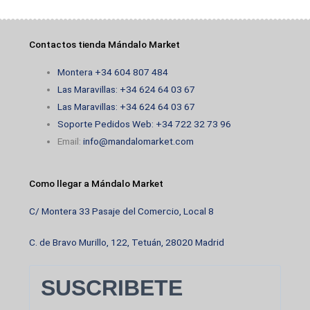
condiciones óptimas.
Compra fácil y envío rápido a toda la Unión Europea
Contactos tienda Mándalo Market
En
Mándalo Market
comprar productos Goya es muy
Montera +34 604 807 484
sencillo. Solo selecciona lo que necesites, añade al
Las Maravillas: +34 624 64 03 67
carrito y finaliza la compra en pocos pasos. Nos
Las Maravillas: +34 624 64 03 67
encargamos de embalar tu pedido con cuidado para
Soporte Pedidos Web: +34 722 32 73 96
que llegue fresco y en perfecto estado.
Email:
info@mandalomarket.com
Realizamos envíos a toda la Unión Europea: Madrid,
Como llegar a Mándalo Market
París, Berlín, Roma, Lisboa… estés donde estés, tu
despensa latina te espera. Queremos que disfrutes
C/ Montera 33 Pasaje del Comercio, Local 8
de la comodidad de comprar online sin renunciar a la
cercanía y el servicio personalizado.
C. de Bravo Murillo, 122, Tetuán, 28020 Madrid
Si tienes un restaurante, tienda o negocio latino,
SUSCRIBETE
también puedes contar con nosotros para pedidos al
por mayor. Siempre con atención directa, asesoría y