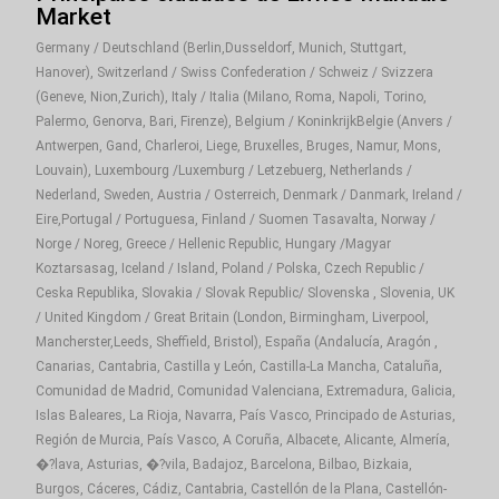
Market
Compra hoy productos Goya en
Mándalo Market
y
revive el auténtico sabor latino, con la comodidad de
Germany / Deutschland (Berlin,Dusseldorf, Munich, Stuttgart,
Hanover), Switzerland / Swiss Confederation / Schweiz / Svizzera
recibir tu pedido en cualquier rincón de la Unión
(Geneve, Nion,Zurich), Italy / Italia (Milano, Roma, Napoli, Torino,
Europea.
Palermo, Genorva, Bari, Firenze), Belgium / KoninkrijkBelgie (Anvers /
Antwerpen, Gand, Charleroi, Liege, Bruxelles, Bruges, Namur, Mons,
Louvain), Luxembourg /Luxemburg / Letzebuerg, Netherlands /
Nederland, Sweden, Austria / Osterreich, Denmark / Danmark, Ireland /
Eire,Portugal / Portuguesa, Finland / Suomen Tasavalta, Norway /
Norge / Noreg, Greece / Hellenic Republic, Hungary /Magyar
Koztarsasag, Iceland / Island, Poland / Polska, Czech Republic /
Ceska Republika, Slovakia / Slovak Republic/ Slovenska , Slovenia, UK
/ United Kingdom / Great Britain (London, Birmingham, Liverpool,
Mancherster,Leeds, Sheffield, Bristol), España (Andalucía, Aragón ,
Canarias, Cantabria, Castilla y León, Castilla-La Mancha, Cataluña,
Comunidad de Madrid, Comunidad Valenciana, Extremadura, Galicia,
Islas Baleares, La Rioja, Navarra, País Vasco, Principado de Asturias,
Región de Murcia, País Vasco, A Coruña, Albacete, Alicante, Almería,
�?lava, Asturias, �?vila, Badajoz, Barcelona, Bilbao, Bizkaia,
Burgos, Cáceres, Cádiz, Cantabria, Castellón de la Plana, Castellón-