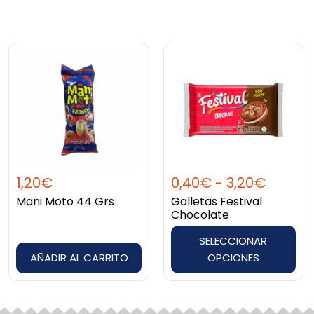
Rango
Este
de
producto
precios
tiene
desde
múltiples
0,40€
variantes.
hasta
Las
3,20€
opciones
1,20
€
0,40
€
-
3,20
€
se
Mani Moto 44 Grs
Galletas Festival
pueden
Chocolate
elegir
SELECCIONAR
en
AÑADIR AL CARRITO
OPCIONES
la
página
de