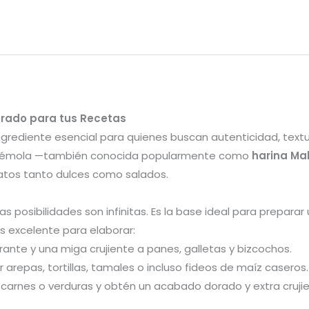
orado para tus Recetas
ngrediente esencial para quienes buscan autenticidad, textura
ta sémola —también conocida popularmente como
harina Mal
latos tanto dulces como salados.
 las posibilidades son infinitas. Es la base ideal para prepara
es excelente para elaborar:
rante y una miga crujiente a panes, galletas y bizcochos.
 arepas, tortillas, tamales o incluso fideos de maíz caseros.
arnes o verduras y obtén un acabado dorado y extra crujie