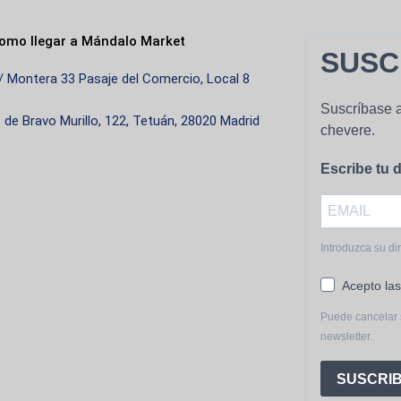
producto
omo llegar a Mándalo Market
SUSC
/ Montera 33 Pasaje del Comercio, Local 8
Suscríbase a
. de Bravo Murillo, 122, Tetuán, 28020 Madrid
chevere.
Escribe tu d
Introduzca su di
Acepto las
Puede cancelar 
newsletter.
SUSCRIB