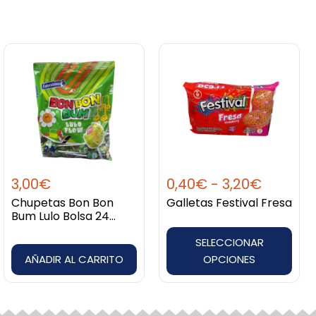
Rango
Este
de
producto
:
precios
tiene
desde
múltiples
0,40€
variantes.
hasta
Las
3,20€
opciones
3,00
€
0,40
€
-
3,20
€
se
Chupetas Bon Bon
Galletas Festival Fresa
pueden
Bum Lulo Bolsa 24
elegir
unidades
SELECCIONAR
en
AÑADIR AL CARRITO
OPCIONES
la
página
de