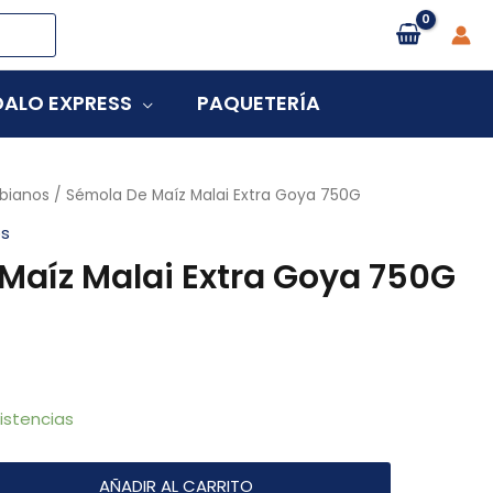
ALO EXPRESS
PAQUETERÍA
bianos
/ Sémola De Maíz Malai Extra Goya 750G
os
Maíz Malai Extra Goya 750G
istencias
AÑADIR AL CARRITO