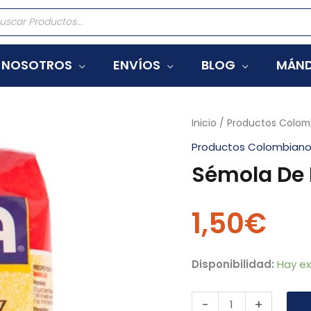
eda
tos
NOSOTROS
ENVÍOS
BLOG
MÁND
Sémola
Inicio
/
Productos Colom
De
Productos Colombian
Maíz
Sémola De 
Malai
Extra
1,50
€
Goya
750G
cantidad
Disponibilidad:
Hay ex
-
+