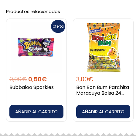
Productos relacionados
El
El
¡Oferta!
precio
precio
original
actual
era:
es:
0,90€.
0,50€.
0,90
€
0,50
€
3,00
€
Bubbaloo Sparkies
Bon Bon Bum Parchita
Maracuya Bolsa 24
Unidades
AÑADIR AL CARRITO
AÑADIR AL CARRITO