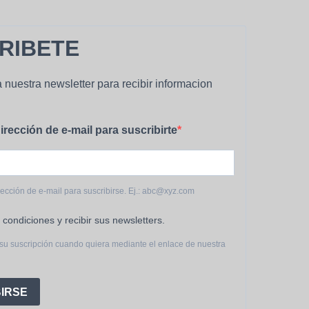
producto
RIBETE
 nuestra newsletter para recibir informacion
irección de e-mail para suscribirte
rección de e-mail para suscribirse. Ej.: abc@xyz.com
 condiciones y recibir sus newsletters.
su suscripción cuando quiera mediante el enlace de nuestra
IRSE