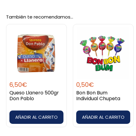
No hay valoraciones aún.
También te recomendamos…
Sé el primero en valorar “Sémola De 
Debes
acceder
para publicar una valoración.
6,50
€
0,50
€
Queso Llanero 500gr
Bon Bon Bum
Don Pablo
Individual Chupeta
AÑADIR AL CARRITO
AÑADIR AL CARRITO