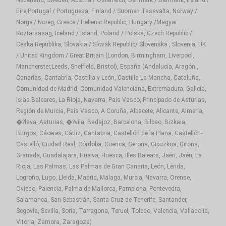
Eire,Portugal / Portuguesa, Finland / Suomen Tasavalta, Norway /
Norge / Noreg, Greece / Hellenic Republic, Hungary /Magyar
Koztarsasag, Iceland / Island, Poland / Polska, Czech Republic /
Ceska Republika, Slovakia / Slovak Republic/ Slovenska , Slovenia, UK
/ United Kingdom / Great Britain (London, Birmingham, Liverpool,
Mancherster,Leeds, Sheffield, Bristol), España (Andalucía, Aragón ,
Canarias, Cantabria, Castilla y León, Castilla-La Mancha, Cataluña,
Comunidad de Madrid, Comunidad Valenciana, Extremadura, Galicia,
Islas Baleares, La Rioja, Navarra, País Vasco, Principado de Asturias,
Región de Murcia, País Vasco, A Coruña, Albacete, Alicante, Almería,
�?lava, Asturias, �?vila, Badajoz, Barcelona, Bilbao, Bizkaia,
Burgos, Cáceres, Cádiz, Cantabria, Castellón de la Plana, Castellón-
Castelló, Ciudad Real, Córdoba, Cuenca, Gerona, Gipuzkoa, Girona,
Granada, Guadalajara, Huelva, Huesca, Illes Balears, Jaén, Jaén, La
Rioja, Las Palmas, Las Palmas de Gran Canaria, León, Lérida,
Logroño, Lugo, Lleida, Madrid, Málaga, Murcia, Navarra, Orense,
Oviedo, Palencia, Palma de Mallorca, Pamplona, Pontevedra,
Salamanca, San Sebastián, Santa Cruz de Tenerife, Santander,
Segovia, Sevilla, Soria, Tarragona, Teruel, Toledo, Valencia, Valladolid,
Vitoria, Zamora, Zaragoza)