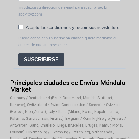
Introduzca su dirección de e-mail para suscribirse. Ej.:
abc@xyz.com
Acepto las condiciones y recibir sus newsletters.
Puede cancelar su suscripción cuando quiera mediante el
enlace de nuestra newsletter.
SUSCRIBIRSE
Principales ciudades de Envíos Mándalo
Market
Germany / Deutschland (Berlin,Dusseldorf, Munich, Stuttgart,
Hanover), Switzerland / Swiss Confederation / Schweiz / Svizzera
(Geneve, Nion,Zurich), Italy / Italia (Milano, Roma, Napoli, Torino,
Palermo, Genorva, Bari, Firenze), Belgium / KoninkrijkBelgie (Anvers /
Antwerpen, Gand, Charleroi, Liege, Bruxelles, Bruges, Namur, Mons,
Louvain), Luxembourg /Luxemburg / Letzebuerg, Netherlands /
Nederland, Sweden, Austria / Osterreich, Denmark / Danmark, Ireland /