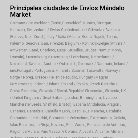
Principales ciudades de Envíos Mándalo
Market
Germany / Deutschland (Berlin,Dusseldorf, Munich, Stuttgart,
Hanover), Switzerland / Swiss Confederation / Schweiz / Svizzera
(Geneve, Nion,Zurich), Italy / Italia (Milano, Roma, Napoli, Torino,
Palermo, Genorva, Bari, Firenze), Belgium / KoninkrijkBelgie (Anvers /
Antwerpen, Gand, Charleroi, Liege, Bruxelles, Bruges, Namur, Mons,
Louvain), Luxembourg /Luxemburg / Letzebuerg, Netherlands /
Nederland, Sweden, Austria / Osterreich, Denmark / Danmark, Ireland /
Eire,Portugal / Portuguesa, Finland / Suomen Tasavalta, Norway /
Norge / Noreg, Greece / Hellenic Republic, Hungary /Magyar
Koztarsasag, Iceland / Island, Poland / Polska, Czech Republic /
Ceska Republika, Slovakia / Slovak Republic/ Slovenska , Slovenia, UK
/ United Kingdom / Great Britain (London, Birmingham, Liverpool,
Mancherster,Leeds, Sheffield, Bristol), España (Andalucía, Aragón ,
Canarias, Cantabria, Castilla y León, Castilla-La Mancha, Cataluña,
Comunidad de Madrid, Comunidad Valenciana, Extremadura, Galicia,
Islas Baleares, La Rioja, Navarra, País Vasco, Principado de Asturias,
Región de Murcia, País Vasco, A Coruña, Albacete, Alicante, Almería,