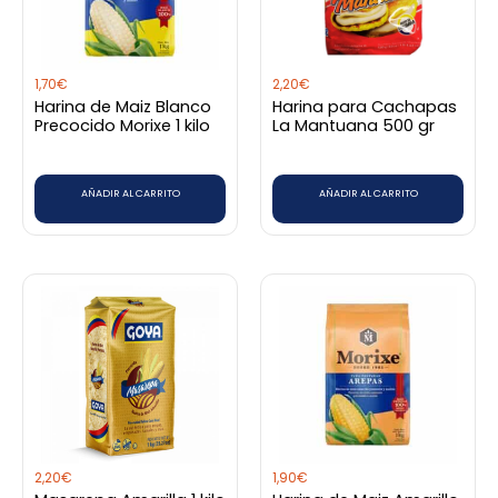
1,70
€
2,20
€
Harina de Maiz Blanco
Harina para Cachapas
Precocido Morixe 1 kilo
La Mantuana 500 gr
AÑADIR AL CARRITO
AÑADIR AL CARRITO
2,20
€
1,90
€