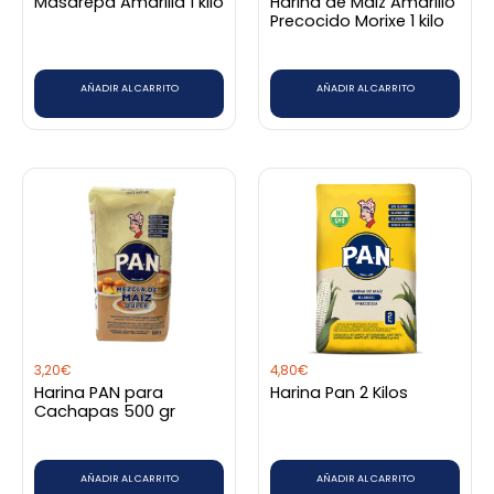
Masarepa Amarilla 1 kilo
Harina de Maiz Amarillo
Precocido Morixe 1 kilo
AÑADIR AL CARRITO
AÑADIR AL CARRITO
3,20
€
4,80
€
Harina PAN para
Harina Pan 2 Kilos
Cachapas 500 gr
AÑADIR AL CARRITO
AÑADIR AL CARRITO