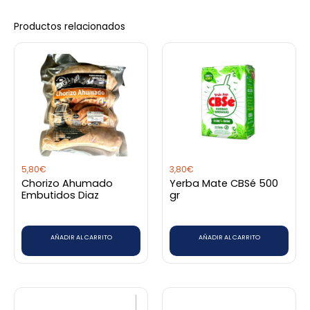
Productos relacionados
5,80
€
3,80
€
Chorizo Ahumado
Yerba Mate CBSé 500
Embutidos Diaz
gr
AÑADIR AL CARRITO
AÑADIR AL CARRITO