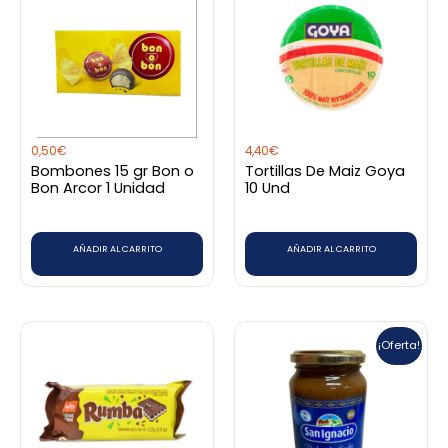
0,50
€
4,40
€
Bombones 15 gr Bon o
Tortillas De Maiz Goya
Bon Arcor 1 Unidad
10 Und
AÑADIR AL CARRITO
AÑADIR AL CARRITO
El
El
precio
precio
¡Oferta!
original
actual
era:
es:
6,70€.
4,99€.