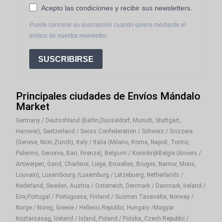
Acepto las condiciones y recibir sus newsletters.
Puede cancelar su suscripción cuando quiera mediante el
enlace de nuestra newsletter.
SUSCRIBIRSE
Principales ciudades de Envíos Mándalo
Market
Germany / Deutschland (Berlin,Dusseldorf, Munich, Stuttgart,
Hanover), Switzerland / Swiss Confederation / Schweiz / Svizzera
(Geneve, Nion,Zurich), Italy / Italia (Milano, Roma, Napoli, Torino,
Palermo, Genorva, Bari, Firenze), Belgium / KoninkrijkBelgie (Anvers /
Antwerpen, Gand, Charleroi, Liege, Bruxelles, Bruges, Namur, Mons,
Louvain), Luxembourg /Luxemburg / Letzebuerg, Netherlands /
Nederland, Sweden, Austria / Osterreich, Denmark / Danmark, Ireland /
Eire,Portugal / Portuguesa, Finland / Suomen Tasavalta, Norway /
Norge / Noreg, Greece / Hellenic Republic, Hungary /Magyar
Koztarsasag, Iceland / Island, Poland / Polska, Czech Republic /