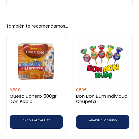
CBSé
No hay valoraciones aún.
También te recomendamos…
Sé el primero en valorar “Yerba
Mate CBSE Pomelo 500 Grs”
Debes
acceder
para publicar una valoración.
6,50
€
0,50
€
Queso Llanero 500gr
Bon Bon Bum Individual
Don Pablo
Chupeta
AÑADIR AL CARRITO
AÑADIR AL CARRITO