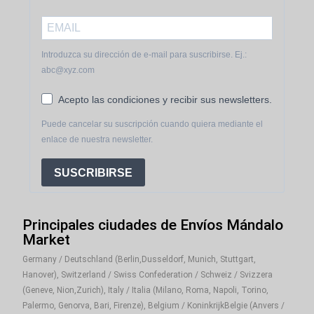
Introduzca su dirección de e-mail para suscribirse. Ej.:
abc@xyz.com
Acepto las condiciones y recibir sus newsletters.
Puede cancelar su suscripción cuando quiera mediante el
enlace de nuestra newsletter.
SUSCRIBIRSE
Principales ciudades de Envíos Mándalo
Market
Germany / Deutschland (Berlin,Dusseldorf, Munich, Stuttgart,
Hanover), Switzerland / Swiss Confederation / Schweiz / Svizzera
(Geneve, Nion,Zurich), Italy / Italia (Milano, Roma, Napoli, Torino,
Palermo, Genorva, Bari, Firenze), Belgium / KoninkrijkBelgie (Anvers /