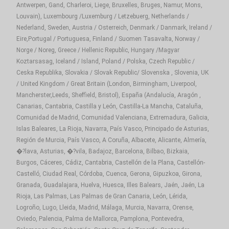
Antwerpen, Gand, Charleroi, Liege, Bruxelles, Bruges, Namur, Mons,
Louvain), Luxembourg /Luxemburg / Letzebuerg, Netherlands /
Nederland, Sweden, Austria / Osterreich, Denmark / Danmark, Ireland /
Eire,Portugal / Portuguesa, Finland / Suomen Tasavalta, Norway /
Norge / Noreg, Greece / Hellenic Republic, Hungary /Magyar
Koztarsasag, Iceland / Island, Poland / Polska, Czech Republic /
Ceska Republika, Slovakia / Slovak Republic/ Slovenska , Slovenia, UK
/ United Kingdom / Great Britain (London, Birmingham, Liverpool,
Mancherster,Leeds, Sheffield, Bristol), España (Andalucía, Aragón ,
Canarias, Cantabria, Castilla y León, Castilla-La Mancha, Cataluña,
Comunidad de Madrid, Comunidad Valenciana, Extremadura, Galicia,
Islas Baleares, La Rioja, Navarra, País Vasco, Principado de Asturias,
Región de Murcia, País Vasco, A Coruña, Albacete, Alicante, Almería,
�?lava, Asturias, �?vila, Badajoz, Barcelona, Bilbao, Bizkaia,
Burgos, Cáceres, Cádiz, Cantabria, Castellón de la Plana, Castellón-
Castelló, Ciudad Real, Córdoba, Cuenca, Gerona, Gipuzkoa, Girona,
Granada, Guadalajara, Huelva, Huesca, Illes Balears, Jaén, Jaén, La
Rioja, Las Palmas, Las Palmas de Gran Canaria, León, Lérida,
Logroño, Lugo, Lleida, Madrid, Málaga, Murcia, Navarra, Orense,
Oviedo, Palencia, Palma de Mallorca, Pamplona, Pontevedra,