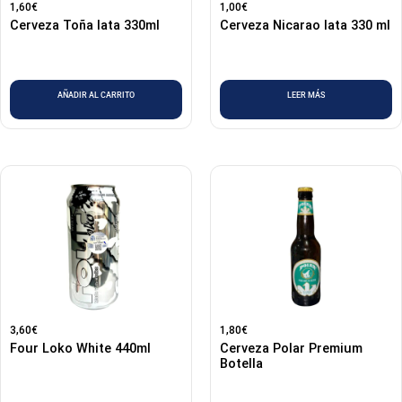
1,60
€
1,00
€
Cerveza Toña lata 330ml
Cerveza Nicarao lata 330 ml
AÑADIR AL CARRITO
LEER MÁS
3,60
€
1,80
€
Four Loko White 440ml
Cerveza Polar Premium
Botella