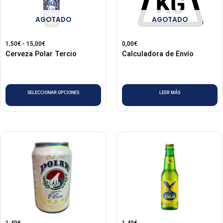
15,00€
variantes.
AGOTADO
AGOTADO
Las
opciones
1,50
€
-
15,00
€
0,00
€
se
Cerveza Polar Tercio
Calculadora de Envío
pueden
elegir
en
SELECCIONAR OPCIONES
LEER MÁS
la
página
de
producto