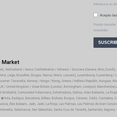
Introduzca su di
Acepto las
Puede cancelar 
newsletter.
SUSCRIB
o Market
), Switzerland / Swiss Confederation / Schweiz / Svizzera (Geneve, Nion,Zurich), It
rleroi, Liege, Bruxelles, Bruges, Namur, Mons, Louvain), Luxembourg /Luxemburg / L
Suomen Tasavalta, Norway / Norge / Noreg, Greece / Hellenic Republic, Hungary /Ma
 UK / United Kingdom / Great Britain (London, Birmingham, Liverpool, Mancherster,Le
d de Madrid, Comunidad Valenciana, Extremadura, Galicia, Islas Baleares, La Rioja
 �?vila, Badajoz, Barcelona, Bilbao, Bizkaia, Burgos, Cáceres, Cádiz, Cantabria, C
sca, Illes Balears, Jaén, Jaén, La Rioja, Las Palmas, Las Palmas de Gran Canaria,
tevedra, Salamanca, San Sebastián, Santa Cruz de Tenerife, Santander, Segovia, Sev