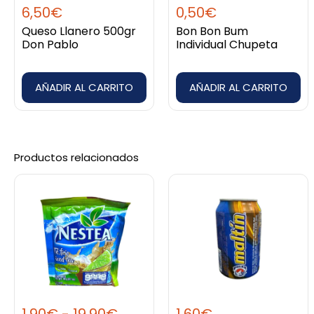
6,50
€
0,50
€
Queso Llanero 500gr
Bon Bon Bum
Don Pablo
Individual Chupeta
AÑADIR AL CARRITO
AÑADIR AL CARRITO
Productos relacionados
Rango
Este
de
producto
precios:
tiene
desde
múltiples
1,90€
variantes.
hasta
Las
19,90€
opciones