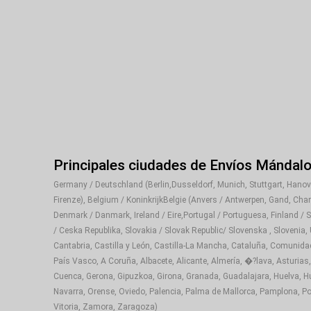
Principales ciudades de Envíos Mándal
Germany / Deutschland (Berlin,Dusseldorf, Munich, Stuttgart, Hanover
Firenze), Belgium / KoninkrijkBelgie (Anvers / Antwerpen, Gand, Cha
Denmark / Danmark, Ireland / Eire,Portugal / Portuguesa, Finland / 
/ Ceska Republika, Slovakia / Slovak Republic/ Slovenska , Slovenia,
Cantabria, Castilla y León, Castilla-La Mancha, Cataluña, Comunida
País Vasco, A Coruña, Albacete, Alicante, Almería, �?lava, Asturias,
Cuenca, Gerona, Gipuzkoa, Girona, Granada, Guadalajara, Huelva, Hue
Navarra, Orense, Oviedo, Palencia, Palma de Mallorca, Pamplona, Pon
Vitoria, Zamora, Zaragoza)