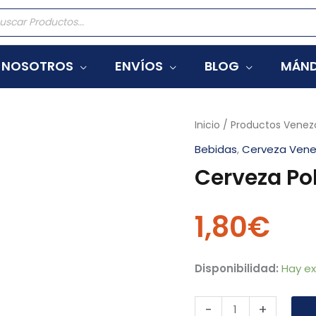
eda
tos
NOSOTROS
ENVÍOS
BLOG
MÁND
Cerveza
Inicio
/
Productos Venez
Polar
Bebidas
,
Cerveza Vene
Premium
Cerveza Po
Botella
cantidad
1,80
€
Disponibilidad:
Hay ex
-
+