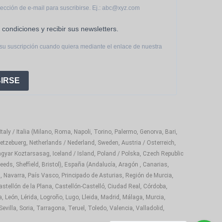
rección de e-mail para suscribirse. Ej.: abc@xyz.com
 condiciones y recibir sus newsletters.
su suscripción cuando quiera mediante el enlace de nuestra
IRSE
aly / Italia (Milano, Roma, Napoli, Torino, Palermo, Genorva, Bari,
etzebuerg, Netherlands / Nederland, Sweden, Austria / Osterreich,
gyar Koztarsasag, Iceland / Island, Poland / Polska, Czech Republic
eds, Sheffield, Bristol), España (Andalucía, Aragón , Canarias,
, Navarra, País Vasco, Principado de Asturias, Región de Murcia,
astellón de la Plana, Castellón-Castelló, Ciudad Real, Córdoba,
 León, Lérida, Logroño, Lugo, Lleida, Madrid, Málaga, Murcia,
illa, Soria, Tarragona, Teruel, Toledo, Valencia, Valladolid,