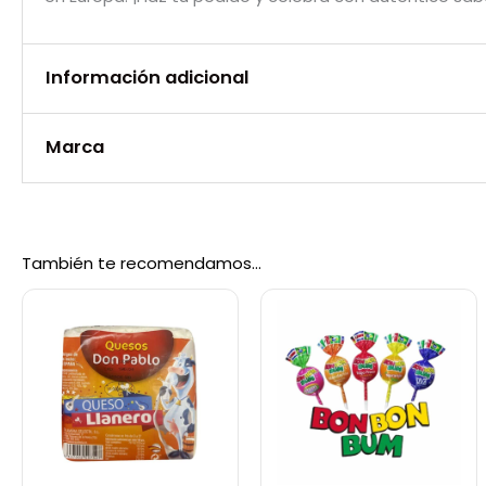
Información adicional
Marca
Peso
0,9 kg
Marca
Polar
También te recomendamos…