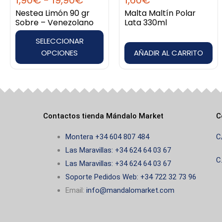
1,90
€
-
19,90
€
1,60
€
se
Nestea Limón 90 gr
Malta Maltín Polar
pueden
Sobre – Venezolano
Lata 330ml
elegir
SELECCIONAR
en
OPCIONES
AÑADIR AL CARRITO
la
página
de
producto
Contactos tienda Mándalo Market
C
Montera +34 604 807 484
C
Las Maravillas: +34 624 64 03 67
C
Las Maravillas: +34 624 64 03 67
Soporte Pedidos Web: +34 722 32 73 96
Email:
info@mandalomarket.com