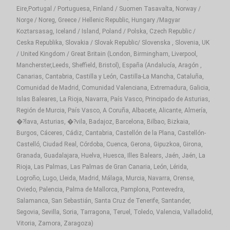
Eire,Portugal / Portuguesa, Finland / Suomen Tasavalta, Norway /
Norge / Noreg, Greece / Hellenic Republic, Hungary /Magyar
Koztarsasag, Iceland / Island, Poland / Polska, Czech Republic /
Ceska Republika, Slovakia / Slovak Republic/ Slovenska , Slovenia, UK
/ United Kingdom / Great Britain (London, Birmingham, Liverpool,
Mancherster,Leeds, Sheffield, Bristol), España (Andalucía, Aragón ,
Canarias, Cantabria, Castilla y León, Castilla-La Mancha, Cataluña,
Comunidad de Madrid, Comunidad Valenciana, Extremadura, Galicia,
Islas Baleares, La Rioja, Navarra, País Vasco, Principado de Asturias,
Región de Murcia, País Vasco, A Coruña, Albacete, Alicante, Almería,
�?lava, Asturias, �?vila, Badajoz, Barcelona, Bilbao, Bizkaia,
Burgos, Cáceres, Cádiz, Cantabria, Castellón de la Plana, Castellón-
Castelló, Ciudad Real, Córdoba, Cuenca, Gerona, Gipuzkoa, Girona,
Granada, Guadalajara, Huelva, Huesca, Illes Balears, Jaén, Jaén, La
Rioja, Las Palmas, Las Palmas de Gran Canaria, León, Lérida,
Logroño, Lugo, Lleida, Madrid, Málaga, Murcia, Navarra, Orense,
Oviedo, Palencia, Palma de Mallorca, Pamplona, Pontevedra,
Salamanca, San Sebastián, Santa Cruz de Tenerife, Santander,
Segovia, Sevilla, Soria, Tarragona, Teruel, Toledo, Valencia, Valladolid,
Vitoria, Zamora, Zaragoza)