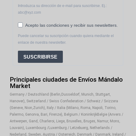
y más
Introduzca su dirección de e-mail para suscribirse. Ej.:
abc@xyz.com
Mándalo Market
es mucho más que una tienda
online: es un puente que conecta a miles de familias
Acepto las condiciones y recibir sus newsletters.
con sus sabores de siempre. Aquí encuentras Goya y
Puede cancelar su suscripción cuando quiera mediante el
también otras marcas latinas queridas, con la
enlace de nuestra newsletter.
tranquilidad de comprar productos auténticos y de
calidad.
SUSCRIBIRSE
Síguenos en redes sociales para enterarte de
ofertas, recetas y tips para sacarle todo el partido a
Principales ciudades de Envíos Mándalo
tus productos Goya. Mantente conectado a la
Market
tradición, la cocina casera y los sabores de siempre.
Germany / Deutschland (Berlin,Dusseldorf, Munich, Stuttgart,
Hanover), Switzerland / Swiss Confederation / Schweiz / Svizzera
Compra hoy productos Goya en
Mándalo Market
y
(Geneve, Nion,Zurich), Italy / Italia (Milano, Roma, Napoli, Torino,
revive el auténtico sabor latino, con la comodidad de
Palermo, Genorva, Bari, Firenze), Belgium / KoninkrijkBelgie (Anvers /
recibir tu pedido en cualquier rincón de la Unión
Antwerpen, Gand, Charleroi, Liege, Bruxelles, Bruges, Namur, Mons,
Europea.
Louvain), Luxembourg /Luxemburg / Letzebuerg, Netherlands /
Nederland, Sweden, Austria / Osterreich, Denmark / Danmark, Ireland /