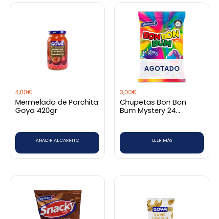
AGOTADO
4,00
€
3,00
€
Mermelada de Parchita
Chupetas Bon Bon
Goya 420gr
Bum Mystery 24
unidades
AÑADIR AL CARRITO
LEER MÁS