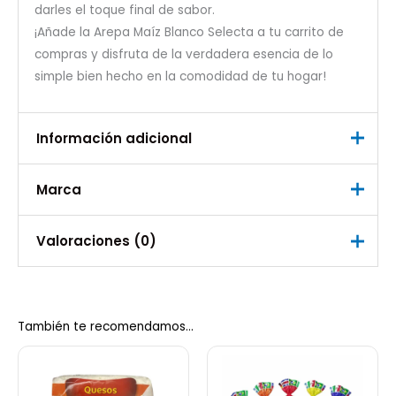
darles el toque final de sabor.
¡Añade la Arepa Maíz Blanco Selecta a tu carrito de
compras y disfruta de la verdadera esencia de lo
simple bien hecho en la comodidad de tu hogar!
Información adicional
Marca
Peso
0,55 kg
Marca
Valoraciones (0)
Selecta
No hay valoraciones aún.
También te recomendamos…
Sé el primero en valorar “Arepa
Maíz Blanco Selecta”