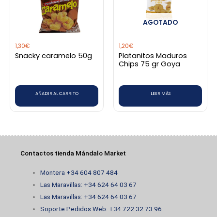
AGOTADO
1,30
€
1,20
€
Snacky caramelo 50g
Platanitos Maduros
Chips 75 gr Goya
AÑADIR AL CARRITO
LEER MÁS
Contactos tienda Mándalo Market
Montera +34 604 807 484
Las Maravillas: +34 624 64 03 67
Las Maravillas: +34 624 64 03 67
Soporte Pedidos Web: +34 722 32 73 96