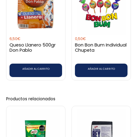
Debes
acceder
para publicar una valoración.
6,50
€
0,50
€
Queso Llanero 500gr
Bon Bon Bum Individual
Don Pablo
Chupeta
AÑADIR AL CARRITO
AÑADIR AL CARRITO
Productos relacionados