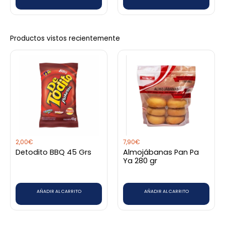
página
de
producto
Productos vistos recientemente
2,00
€
7,90
€
Detodito BBQ 45 Grs
Almojábanas Pan Pa
Ya 280 gr
AÑADIR AL CARRITO
AÑADIR AL CARRITO