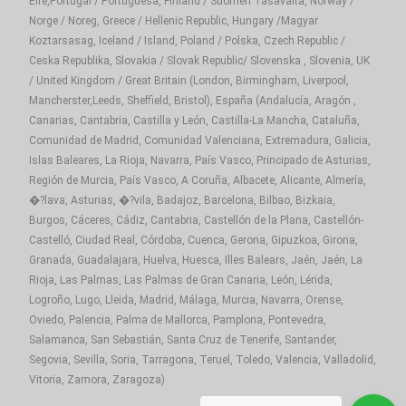
Eire,Portugal / Portuguesa, Finland / Suomen Tasavalta, Norway /
Norge / Noreg, Greece / Hellenic Republic, Hungary /Magyar
Koztarsasag, Iceland / Island, Poland / Polska, Czech Republic /
Ceska Republika, Slovakia / Slovak Republic/ Slovenska , Slovenia, UK
/ United Kingdom / Great Britain (London, Birmingham, Liverpool,
Mancherster,Leeds, Sheffield, Bristol), España (Andalucía, Aragón ,
Canarias, Cantabria, Castilla y León, Castilla-La Mancha, Cataluña,
Comunidad de Madrid, Comunidad Valenciana, Extremadura, Galicia,
Islas Baleares, La Rioja, Navarra, País Vasco, Principado de Asturias,
Región de Murcia, País Vasco, A Coruña, Albacete, Alicante, Almería,
�?lava, Asturias, �?vila, Badajoz, Barcelona, Bilbao, Bizkaia,
Burgos, Cáceres, Cádiz, Cantabria, Castellón de la Plana, Castellón-
Castelló, Ciudad Real, Córdoba, Cuenca, Gerona, Gipuzkoa, Girona,
Granada, Guadalajara, Huelva, Huesca, Illes Balears, Jaén, Jaén, La
Rioja, Las Palmas, Las Palmas de Gran Canaria, León, Lérida,
Logroño, Lugo, Lleida, Madrid, Málaga, Murcia, Navarra, Orense,
Oviedo, Palencia, Palma de Mallorca, Pamplona, Pontevedra,
Salamanca, San Sebastián, Santa Cruz de Tenerife, Santander,
Segovia, Sevilla, Soria, Tarragona, Teruel, Toledo, Valencia, Valladolid,
Vitoria, Zamora, Zaragoza)