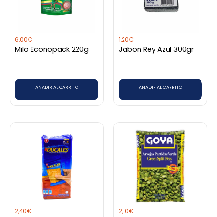
6,00
€
1,20
€
Milo Econopack 220g
Jabon Rey Azul 300gr
AÑADIR AL CARRITO
AÑADIR AL CARRITO
2,40
€
2,10
€