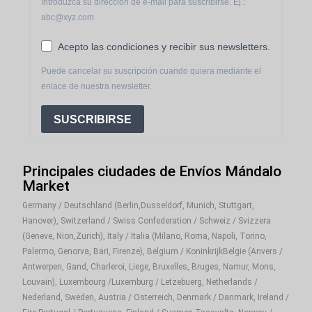
Introduzca su dirección de e-mail para suscribirse. Ej.:
abc@xyz.com
Acepto las condiciones y recibir sus newsletters.
Puede cancelar su suscripción cuando quiera mediante el
enlace de nuestra newsletter.
SUSCRIBIRSE
Principales ciudades de Envíos Mándalo
Market
Germany / Deutschland (Berlin,Dusseldorf, Munich, Stuttgart,
Hanover), Switzerland / Swiss Confederation / Schweiz / Svizzera
(Geneve, Nion,Zurich), Italy / Italia (Milano, Roma, Napoli, Torino,
Palermo, Genorva, Bari, Firenze), Belgium / KoninkrijkBelgie (Anvers /
Antwerpen, Gand, Charleroi, Liege, Bruxelles, Bruges, Namur, Mons,
Louvain), Luxembourg /Luxemburg / Letzebuerg, Netherlands /
Nederland, Sweden, Austria / Osterreich, Denmark / Danmark, Ireland /