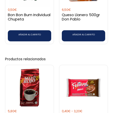
0,50
€
6,50
€
Bon Bon Bum Individual
Queso Llanero 500gr
Chupeta
Don Pablo
AÑADIR AL CARRITO
AÑADIR AL CARRITO
Productos relacionados
Rango
Este
de
producto
precios:
desde
tiene
0,40€
hasta
múltiples
3,20€
variantes.
Las
opciones
5,80
€
0,40
€
-
3,20
€
se