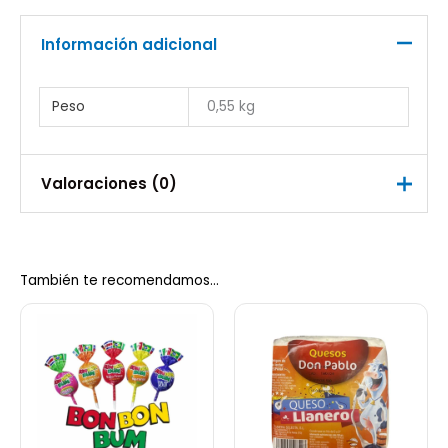
Información adicional
Peso
0,55 kg
Valoraciones (0)
No hay valoraciones aún.
También te recomendamos…
Sé el primero en valorar “Arequipe
Alpina 500g”
Debes
acceder
para publicar una valoración.