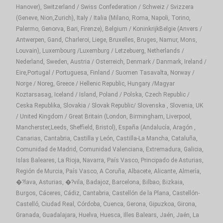
Hanover), Switzerland / Swiss Confederation / Schweiz / Svizzera
(Geneve, Nion,Zurich), Italy / Italia (Milano, Roma, Napoli, Torino,
Palermo, Genorva, Bari, Firenze), Belgium / KoninkrijkBelgie (Anvers /
Antwerpen, Gand, Charleroi, Liege, Bruxelles, Bruges, Namur, Mons,
Louvain), Luxembourg /Luxemburg / Letzebuerg, Netherlands /
Nederland, Sweden, Austria / Osterreich, Denmark / Danmark, Ireland /
Eire,Portugal / Portuguesa, Finland / Suomen Tasavalta, Norway /
Norge / Noreg, Greece / Hellenic Republic, Hungary /Magyar
Koztarsasag, Iceland / Island, Poland / Polska, Czech Republic /
Ceska Republika, Slovakia / Slovak Republic/ Slovenska , Slovenia, UK
/ United Kingdom / Great Britain (London, Birmingham, Liverpool,
Mancherster,Leeds, Sheffield, Bristol), España (Andalucía, Aragón ,
Canarias, Cantabria, Castilla y León, Castilla-La Mancha, Cataluña,
Comunidad de Madrid, Comunidad Valenciana, Extremadura, Galicia,
Islas Baleares, La Rioja, Navarra, País Vasco, Principado de Asturias,
Región de Murcia, País Vasco, A Coruña, Albacete, Alicante, Almería,
�?lava, Asturias, �?vila, Badajoz, Barcelona, Bilbao, Bizkaia,
Burgos, Cáceres, Cádiz, Cantabria, Castellón de la Plana, Castellón-
Castelló, Ciudad Real, Córdoba, Cuenca, Gerona, Gipuzkoa, Girona,
Granada, Guadalajara, Huelva, Huesca, Illes Balears, Jaén, Jaén, La