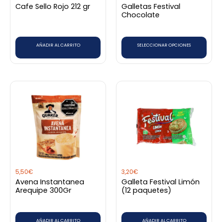
Cafe Sello Rojo 212 gr
Galletas Festival
pueden
Chocolate
elegir
en
AÑADIR AL CARRITO
SELECCIONAR OPCIONES
la
página
de
producto
5,50
€
3,20
€
Avena Instantanea
Galleta Festival Limón
Arequipe 300Gr
(12 paquetes)
AÑADIR AL CARRITO
AÑADIR AL CARRITO