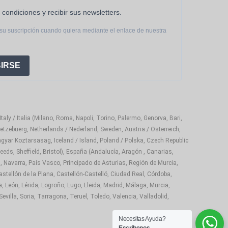
 condiciones y recibir sus newsletters.
su suscripción cuando quiera mediante el enlace de nuestra
IRSE
aly / Italia (Milano, Roma, Napoli, Torino, Palermo, Genorva, Bari,
etzebuerg, Netherlands / Nederland, Sweden, Austria / Osterreich,
gyar Koztarsasag, Iceland / Island, Poland / Polska, Czech Republic
eds, Sheffield, Bristol), España (Andalucía, Aragón , Canarias,
, Navarra, País Vasco, Principado de Asturias, Región de Murcia,
astellón de la Plana, Castellón-Castelló, Ciudad Real, Córdoba,
 León, Lérida, Logroño, Lugo, Lleida, Madrid, Málaga, Murcia,
illa, Soria, Tarragona, Teruel, Toledo, Valencia, Valladolid,
Necesitas Ayuda?