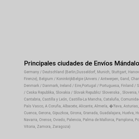
Principales ciudades de Envíos Mándal
Germany / Deutschland (Berlin,Dusseldorf, Munich, Stuttgart, Hanover
Firenze), Belgium / KoninkrijkBelgie (Anvers / Antwerpen, Gand, Cha
Denmark / Danmark, Ireland / Eire,Portugal / Portuguesa, Finland / 
/ Ceska Republika, Slovakia / Slovak Republic/ Slovenska , Slovenia,
Cantabria, Castilla y León, Castilla-La Mancha, Cataluña, Comunida
País Vasco, A Coruña, Albacete, Alicante, Almería, �?lava, Asturias,
Cuenca, Gerona, Gipuzkoa, Girona, Granada, Guadalajara, Huelva, Hue
Navarra, Orense, Oviedo, Palencia, Palma de Mallorca, Pamplona, Pon
Vitoria, Zamora, Zaragoza)