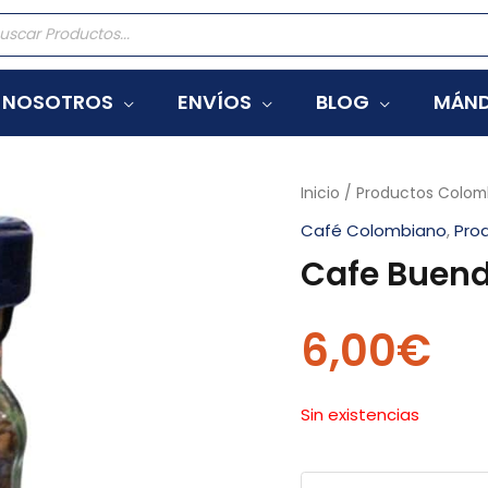
eda
tos
NOSOTROS
ENVÍOS
BLOG
MÁND
Inicio
/
Productos Colom
Café Colombiano
,
Pro
Cafe Buendi
6,00
€
Sin existencias