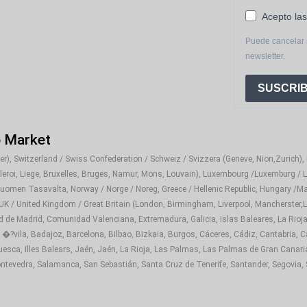
Acepto las
Puede cancelar 
newsletter.
SUSCRIB
o Market
), Switzerland / Swiss Confederation / Schweiz / Svizzera (Geneve, Nion,Zurich), It
rleroi, Liege, Bruxelles, Bruges, Namur, Mons, Louvain), Luxembourg /Luxemburg / L
Suomen Tasavalta, Norway / Norge / Noreg, Greece / Hellenic Republic, Hungary /Ma
 UK / United Kingdom / Great Britain (London, Birmingham, Liverpool, Mancherster,Le
d de Madrid, Comunidad Valenciana, Extremadura, Galicia, Islas Baleares, La Rioja
 �?vila, Badajoz, Barcelona, Bilbao, Bizkaia, Burgos, Cáceres, Cádiz, Cantabria, C
sca, Illes Balears, Jaén, Jaén, La Rioja, Las Palmas, Las Palmas de Gran Canaria,
tevedra, Salamanca, San Sebastián, Santa Cruz de Tenerife, Santander, Segovia, Sev