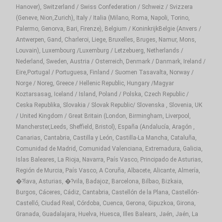
Hanover), Switzerland / Swiss Confederation / Schweiz / Svizzera
(Geneve, Nion,Zurich), Italy / Italia (Milano, Roma, Napoli, Torino,
Palermo, Genorva, Bari, Firenze), Belgium / KoninkrijkBelgie (Anvers /
Antwerpen, Gand, Charleroi, Liege, Bruxelles, Bruges, Namur, Mons,
Louvain), Luxembourg /Luxemburg / Letzebuerg, Netherlands /
Nederland, Sweden, Austria / Osterreich, Denmark / Danmark, Ireland /
Eire,Portugal / Portuguesa, Finland / Suomen Tasavalta, Norway /
Norge / Noreg, Greece / Hellenic Republic, Hungary /Magyar
Koztarsasag, Iceland / Island, Poland / Polska, Czech Republic /
Ceska Republika, Slovakia / Slovak Republic/ Slovenska , Slovenia, UK
/ United Kingdom / Great Britain (London, Birmingham, Liverpool,
Mancherster,Leeds, Sheffield, Bristol), España (Andalucía, Aragón ,
Canarias, Cantabria, Castilla y León, Castilla-La Mancha, Cataluña,
Comunidad de Madrid, Comunidad Valenciana, Extremadura, Galicia,
Islas Baleares, La Rioja, Navarra, País Vasco, Principado de Asturias,
Región de Murcia, País Vasco, A Coruña, Albacete, Alicante, Almería,
�?lava, Asturias, �?vila, Badajoz, Barcelona, Bilbao, Bizkaia,
Burgos, Cáceres, Cádiz, Cantabria, Castellón de la Plana, Castellón-
Castelló, Ciudad Real, Córdoba, Cuenca, Gerona, Gipuzkoa, Girona,
Granada, Guadalajara, Huelva, Huesca, Illes Balears, Jaén, Jaén, La