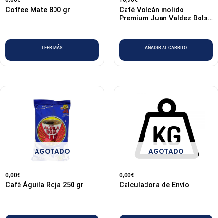
0,00
€
10,90
€
Coffee Mate 800 gr
Café Volcán molido
Premium Juan Valdez Bolsa
250 gr
LEER MÁS
AÑADIR AL CARRITO
AGOTADO
AGOTADO
0,00
€
0,00
€
Café Águila Roja 250 gr
Calculadora de Envío