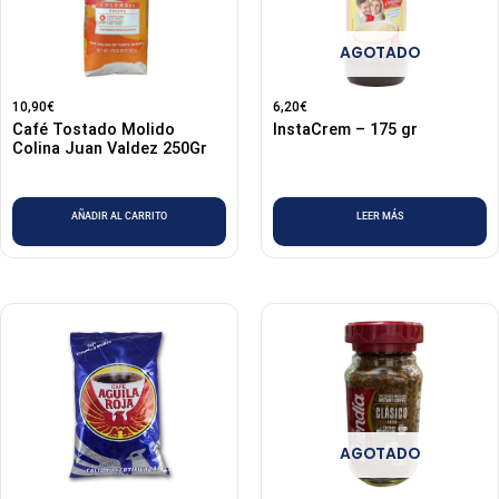
AGOTADO
10,90
€
6,20
€
Café Tostado Molido
InstaCrem – 175 gr
Colina Juan Valdez 250Gr
AÑADIR AL CARRITO
LEER MÁS
AGOTADO