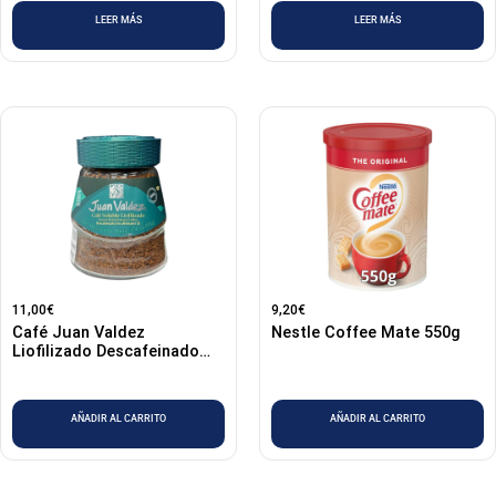
LEER MÁS
LEER MÁS
11,00
€
9,20
€
Café Juan Valdez
Nestle Coffee Mate 550g
Liofilizado Descafeinado
95gr
AÑADIR AL CARRITO
AÑADIR AL CARRITO