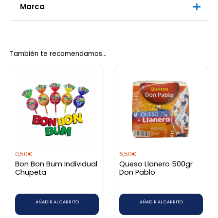
Marca
Peso
0,395 kg
Marca
Juan Valdez
También te recomendamos…
0,50
€
6,50
€
Bon Bon Bum Individual
Queso Llanero 500gr
Chupeta
Don Pablo
AÑADIR AL CARRITO
AÑADIR AL CARRITO