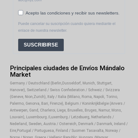
Acepto las condiciones y recibir sus newsletters.
Puede cancelar su suscripción cuando quiera mediante el
enlace de nuestra newsletter.
SUSCRIBIRSE
Principales ciudades de Envíos Mándalo
Market
Germany / Deutschland (Berlin,Dusseldorf, Munich, Stuttgart,
Hanover), Switzerland / Swiss Confederation / Schweiz / Svizzera
(Geneve, Nion,Zurich), Italy / Italia (Milano, Roma, Napoli, Torino,
Palermo, Genorva, Bari, Firenze), Belgium / KoninkrijkBelgie (Anvers /
Antwerpen, Gand, Charleroi, Liege, Bruxelles, Bruges, Namur, Mons,
Louvain), Luxembourg /Luxemburg / Letzebuerg, Netherlands /
Nederland, Sweden, Austria / Osterreich, Denmark / Danmark, Ireland /
Eire,Portugal / Portuguesa, Finland / Suomen Tasavalta, Norway /
Norge / Noreg, Greece / Hellenic Republic, Hungary /Magyar