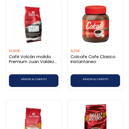
10,90
€
4,30
€
Café Volcán molido
Colcafe Cafe Clasico
Premium Juan Valdez
Instantaneo
Bolsa 250 gr
AÑADIR AL CARRITO
AÑADIR AL CARRITO