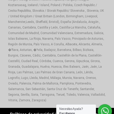
Koztarsasag, Iceland / Island, Poland / Polska, Czech Republic /
Ceska Republika, Slovakia / Slovak Republic/ Slovenska , Slovenia, UK
/ United Kingdom / Great Britain (London, Birmingham, Liverpool,
Mancherster,Leeds, Sheffield, Bristol), España (Andalucía, Aragón ,
Canarias, Cantabria, Castilla y León, Castilla-La Mancha, Cataluña,
Comunidad de Madrid, Comunidad Valenciana, Extremadura, Galicia,
Islas Baleares, La Rioja, Navarra, País Vasco, Principado de Asturias,
Región de Murcia, País Vasco, A Coruña, Albacete, Alicante, Almería,
�?lava, Asturias, �?vila, Badajoz, Barcelona, Bilbao, Bizkaia,
Burgos, Cáceres, Cádiz, Cantabria, Castellón de la Plana, Castellón-
Castelló, Ciudad Real, Córdoba, Cuenca, Gerona, Gipuzkoa, Girona,
Granada, Guadalajara, Huelva, Huesca, Illes Balears, Jaén, Jaén, La
Rioja, Las Palmas, Las Palmas de Gran Canaria, León, Lérida,
Logroño, Lugo, Lleida, Madrid, Málaga, Murcia, Navarra, Orense,
Oviedo, Palencia, Palma de Mallorca, Pamplona, Pontevedra,
Salamanca, San Sebastián, Santa Cruz de Tenerife, Santander,
Segovia, Sevilla, Soria, Tarragona, Teruel, Toledo, Valencia, Valladolid,
Vitoria, Zamora, Zaragoza)
Necesitas Ayuda?
Escribenos