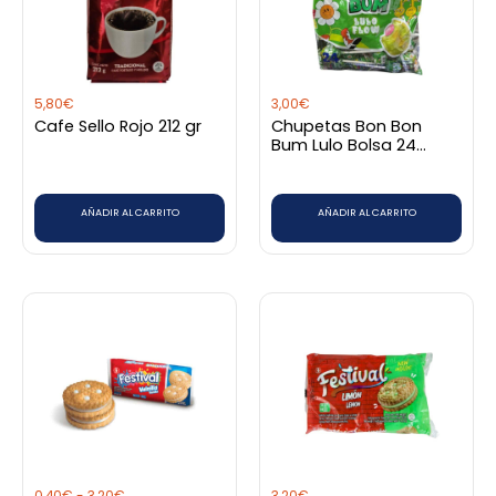
5,80
€
3,00
€
Cafe Sello Rojo 212 gr
Chupetas Bon Bon
Bum Lulo Bolsa 24
unidades
AÑADIR AL CARRITO
AÑADIR AL CARRITO
Rango
Este
de
producto
precios:
desde
tiene
0,40€
hasta
múltiples
3,20€
variantes.
Las
opciones