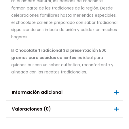
En el ámbito cultural, las bebidas de chocolate
forman parte de las tradiciones de la región. Desde
celebraciones familiares hasta meriendas especiales,
el chocolate caliente preparado con sabor tradicional
sigue siendo un símbolo de unión y calidez en muchos
hogares.
El
Chocolate Tradicional Sol presentación 500
gramos para bebidas calientes
es ideal para
quienes buscan un sabor auténtico, reconfortante y
alineado con las recetas tradicionales.
Información adicional
Valoraciones (0)
Peso
0,500 kg
No hay valoraciones aún.