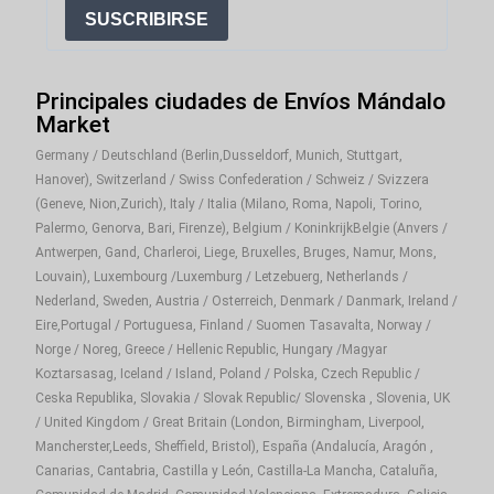
SUSCRIBIRSE
Principales ciudades de Envíos Mándalo
Market
Germany / Deutschland (Berlin,Dusseldorf, Munich, Stuttgart,
Hanover), Switzerland / Swiss Confederation / Schweiz / Svizzera
(Geneve, Nion,Zurich), Italy / Italia (Milano, Roma, Napoli, Torino,
Palermo, Genorva, Bari, Firenze), Belgium / KoninkrijkBelgie (Anvers /
Antwerpen, Gand, Charleroi, Liege, Bruxelles, Bruges, Namur, Mons,
Louvain), Luxembourg /Luxemburg / Letzebuerg, Netherlands /
Nederland, Sweden, Austria / Osterreich, Denmark / Danmark, Ireland /
Eire,Portugal / Portuguesa, Finland / Suomen Tasavalta, Norway /
Norge / Noreg, Greece / Hellenic Republic, Hungary /Magyar
Koztarsasag, Iceland / Island, Poland / Polska, Czech Republic /
Ceska Republika, Slovakia / Slovak Republic/ Slovenska , Slovenia, UK
/ United Kingdom / Great Britain (London, Birmingham, Liverpool,
Mancherster,Leeds, Sheffield, Bristol), España (Andalucía, Aragón ,
Canarias, Cantabria, Castilla y León, Castilla-La Mancha, Cataluña,