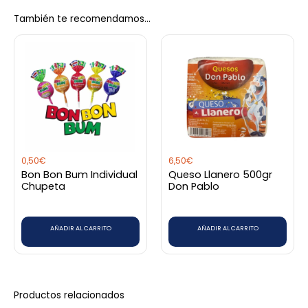
También te recomendamos…
Sé el primero en valorar “Chocolate
Tradicional Sol 500 Grs”
Debes
acceder
para publicar una valoración.
0,50
€
6,50
€
Bon Bon Bum Individual
Queso Llanero 500gr
Chupeta
Don Pablo
AÑADIR AL CARRITO
AÑADIR AL CARRITO
Productos relacionados