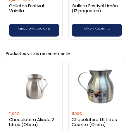
0,40
€
-
3,20
€
3,20
€
se
Galletas Festival
Galleta Festival Limón
pueden
Vainilla
(12 paquetes)
elegir
en
SELECCIONAR OPCIONES
AÑADIR AL CARRITO
la
página
de
producto
Productos vistos recientemente
11,00
€
11,00
€
Chocolatera Aliada 2
Chocolatera 1.5 Litros
Litros (Olleta)
Coexito (Olleta)