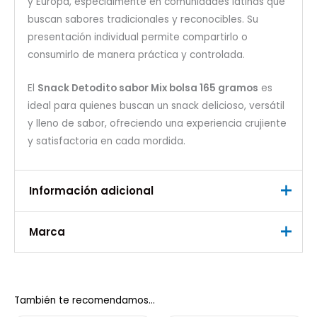
y Europa, especialmente en comunidades latinas que
buscan sabores tradicionales y reconocibles. Su
presentación individual permite compartirlo o
consumirlo de manera práctica y controlada.
El
Snack Detodito sabor Mix bolsa 165 gramos
es
ideal para quienes buscan un snack delicioso, versátil
y lleno de sabor, ofreciendo una experiencia crujiente
y satisfactoria en cada mordida.
Información adicional
Marca
Peso
0,3 kg
Marca
DeTodito
También te recomendamos…