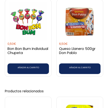
0,50
€
6,50
€
Bon Bon Bum Individual
Queso Llanero 500gr
Chupeta
Don Pablo
AÑADIR AL CARRITO
AÑADIR AL CARRITO
Productos relacionados
Rango
Rango
Este
Este
de
de
producto
producto
precios:
precios: