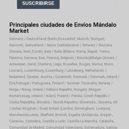
SUSCRIBIRSE
Principales ciudades de Envíos Mándalo
Market
Germany / Deutschland (Berlin,Dusseldorf, Munich, Stuttgart,
Hanover), Switzerland / Swiss Confederation / Schweiz / Svizzera
(Geneve, Nion,Zurich), Italy / Italia (Milano, Roma, Napoli, Torino,
Palermo, Genorva, Bari, Firenze), Belgium / KoninkrijkBelgie (Anvers /
Antwerpen, Gand, Charleroi, Liege, Bruxelles, Bruges, Namur, Mons,
Louvain), Luxembourg /Luxemburg / Letzebuerg, Netherlands /
Nederland, Sweden, Austria / Osterreich, Denmark / Danmark, Ireland /
Eire,Portugal / Portuguesa, Finland / Suomen Tasavalta, Norway /
Norge / Noreg, Greece / Hellenic Republic, Hungary /Magyar
Koztarsasag, Iceland / Island, Poland / Polska, Czech Republic /
Ceska Republika, Slovakia / Slovak Republic/ Slovenska , Slovenia, UK
/ United Kingdom / Great Britain (London, Birmingham, Liverpool,
Mancherster,Leeds, Sheffield, Bristol), España (Andalucía, Aragón ,
Canarias, Cantabria, Castilla y León, Castilla-La Mancha, Cataluña,
Comunidad de Madrid, Comunidad Valenciana, Extremadura, Galicia,