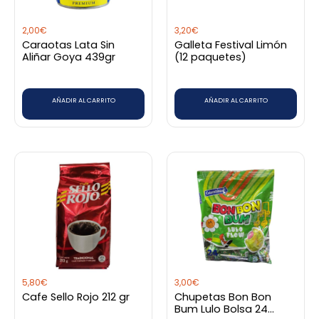
2,00
€
3,20
€
Caraotas Lata Sin
Galleta Festival Limón
Aliñar Goya 439gr
(12 paquetes)
AÑADIR AL CARRITO
AÑADIR AL CARRITO
5,80
€
3,00
€
Cafe Sello Rojo 212 gr
Chupetas Bon Bon
Bum Lulo Bolsa 24