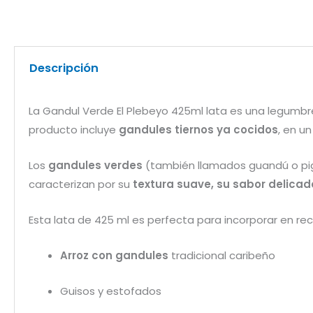
Descripción
La Gandul Verde El Plebeyo 425ml lata es una legumbre e
producto incluye
gandules tiernos ya cocidos
, en u
Los
gandules verdes
(también llamados guandú o pig
caracterizan por su
textura suave, su sabor delicado
Esta lata de 425 ml es perfecta para incorporar en r
Arroz con gandules
tradicional caribeño
Guisos y estofados