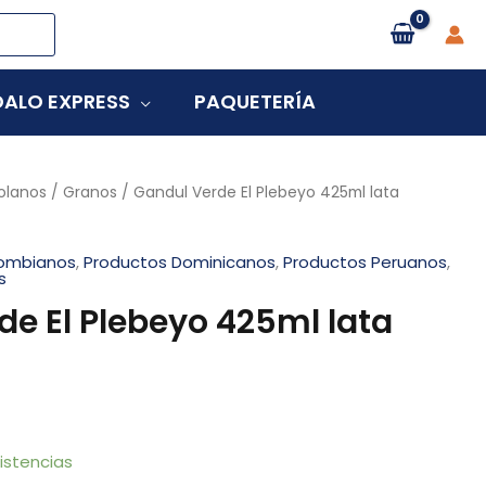
ALO EXPRESS
PAQUETERÍA
olanos
/
Granos
/ Gandul Verde El Plebeyo 425ml lata
lombianos
,
Productos Dominicanos
,
Productos Peruanos
,
s
de El Plebeyo 425ml lata
istencias