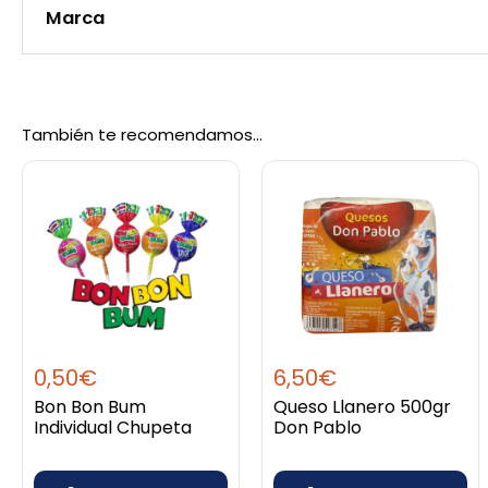
Marca
Peso
0,62 kg
Marca
El Plebeyo
También te recomendamos…
0,50
€
6,50
€
Bon Bon Bum
Queso Llanero 500gr
Individual Chupeta
Don Pablo