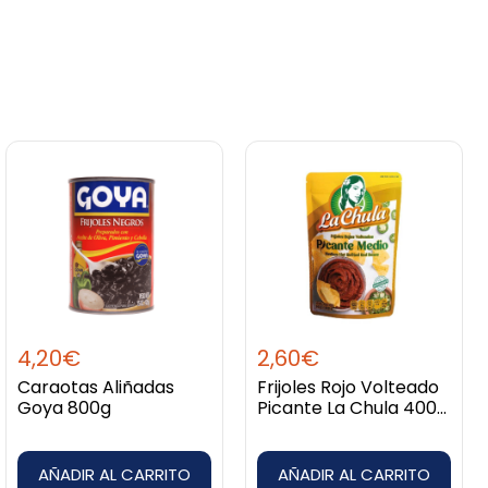
4,20
€
2,60
€
Caraotas Aliñadas
Frijoles Rojo Volteado
Goya 800g
Picante La Chula 400
gr 14 Oz
AÑADIR AL CARRITO
AÑADIR AL CARRITO