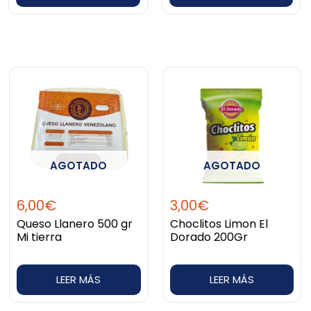
AGOTADO
AGOTADO
6,00
€
3,00
€
Queso Llanero 500 gr
Choclitos Limon El
Mi tierra
Dorado 200Gr
LEER MÁS
LEER MÁS