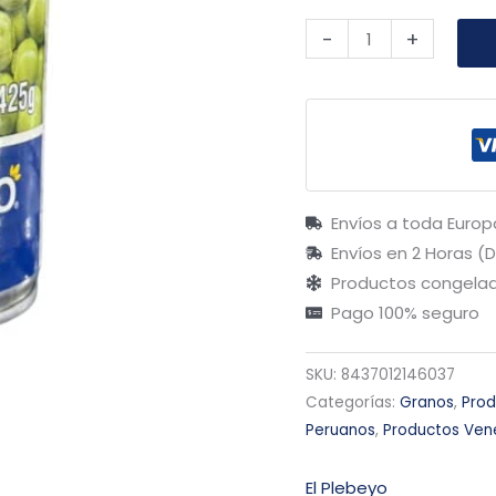
-
+
Envíos a toda Europ
Envíos en 2 Horas (
Productos congelad
Pago 100% seguro
SKU:
8437012146037
Categorías:
Granos
,
Pro
Peruanos
,
Productos Ven
El Plebeyo