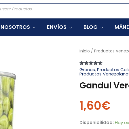
eda
tos
NOSOTROS
ENVÍOS
BLOG
MÁND
Gandul
Inicio
/
Productos Venez
Verde
El
Granos
,
Productos Co
Valorado
1
Productos Venezolano
Plebeyo
con
5.00
de
5 en base a
425ml
Gandul Ver
valoración
de un cliente
lata
cantidad
1,60
€
Disponibilidad:
Hay ex