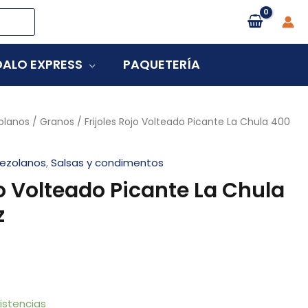
ALO EXPRESS
PAQUETERÍA
olanos
/
Granos
/ Frijoles Rojo Volteado Picante La Chula 400
ezolanos
,
Salsas y condimentos
jo Volteado Picante La Chula
z
istencias