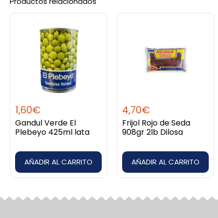
Productos relacionados
1,60
€
4,70
€
Gandul Verde El
Frijol Rojo de Seda
Plebeyo 425ml lata
908gr 2lb Dilosa
AÑADIR AL CARRITO
AÑADIR AL CARRITO