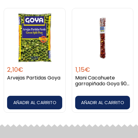
2,10
€
1,15
€
Arvejas Partidas Goya
Mani Cacahuete
garrapiñado Goya 90
Grs
AÑADIR AL CARRITO
AÑADIR AL CARRITO