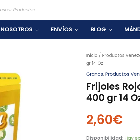
eda
tos
NOSOTROS
ENVÍOS
BLOG
MÁND
Frijoles
Inicio
/
Productos Venez
gr 14 Oz
Rojo
Volteado
Granos
,
Productos Ven
Picante
Frijoles Ro
La
400 gr 14 O
Chula
400
2,60
€
gr
14
Oz
Disponibilidad:
Hay ex
cantidad