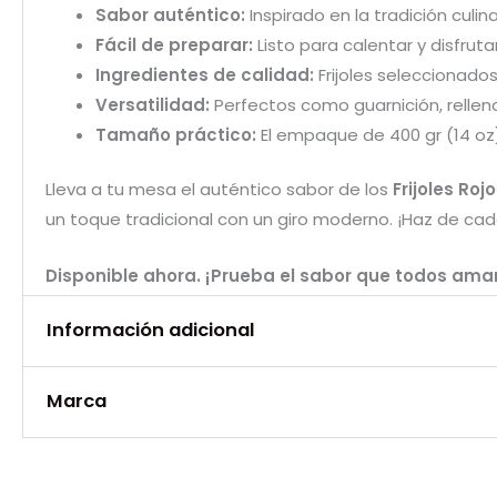
Sabor auténtico:
Inspirado en la tradición culi
Fácil de preparar:
Listo para calentar y disfruta
Ingredientes de calidad:
Frijoles seleccionados
Versatilidad:
Perfectos como guarnición, rellen
Tamaño práctico:
El empaque de 400 gr (14 oz) 
Lleva a tu mesa el auténtico sabor de los
Frijoles Ro
un toque tradicional con un giro moderno. ¡Haz de c
Disponible ahora. ¡Prueba el sabor que todos ama
Información adicional
Marca
Peso
0,6 kg
Marca