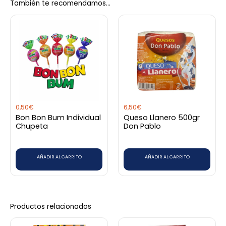
También te recomendamos…
0,50
€
6,50
€
Bon Bon Bum Individual
Queso Llanero 500gr
Chupeta
Don Pablo
AÑADIR AL CARRITO
AÑADIR AL CARRITO
Productos relacionados