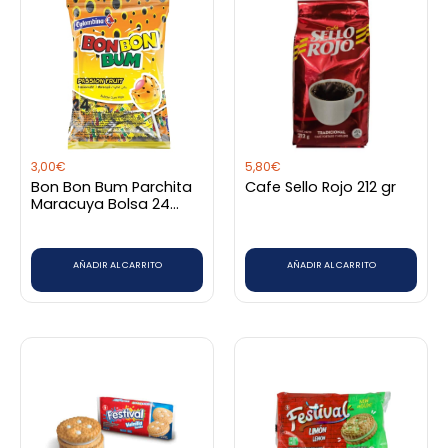
3,00
€
5,80
€
Bon Bon Bum Parchita
Cafe Sello Rojo 212 gr
Maracuya Bolsa 24
Unidades
AÑADIR AL CARRITO
AÑADIR AL CARRITO
Rango
Este
de
producto
precios:
desde
tiene
0,40€
hasta
múltiples
3,20€