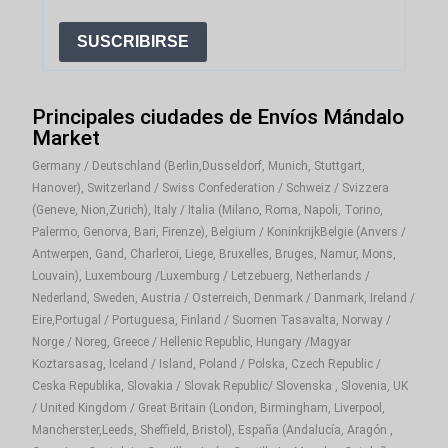
SUSCRIBIRSE
Principales ciudades de Envíos Mándalo
Market
Germany / Deutschland (Berlin,Dusseldorf, Munich, Stuttgart,
Hanover), Switzerland / Swiss Confederation / Schweiz / Svizzera
(Geneve, Nion,Zurich), Italy / Italia (Milano, Roma, Napoli, Torino,
Palermo, Genorva, Bari, Firenze), Belgium / KoninkrijkBelgie (Anvers /
Antwerpen, Gand, Charleroi, Liege, Bruxelles, Bruges, Namur, Mons,
Louvain), Luxembourg /Luxemburg / Letzebuerg, Netherlands /
Nederland, Sweden, Austria / Osterreich, Denmark / Danmark, Ireland /
Eire,Portugal / Portuguesa, Finland / Suomen Tasavalta, Norway /
Norge / Noreg, Greece / Hellenic Republic, Hungary /Magyar
Koztarsasag, Iceland / Island, Poland / Polska, Czech Republic /
Ceska Republika, Slovakia / Slovak Republic/ Slovenska , Slovenia, UK
/ United Kingdom / Great Britain (London, Birmingham, Liverpool,
Mancherster,Leeds, Sheffield, Bristol), España (Andalucía, Aragón ,