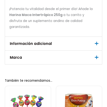
¡Potencia tu vitalidad desde el primer día! Añade la
Harina Maca Intertrópico 250g
a tu carrito y
disfruta de un suplemento andino de calidad
garantizada.
Información adicional
Marca
Peso
0,500 kg
Marca
Intertropico
También te recomendamos…