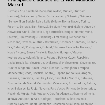
Market
Germany / Deutschland (Berlin,Dusseldorf, Munich, Stuttgart,
Hanover), Switzerland / Swiss Confederation / Schweiz / Svizzera
(Geneve, Nion,Zurich), Italy / Italia (Milano, Roma, Napoli, Torino,
Palermo, Genorva, Bari, Firenze), Belgium / KoninkrijkBelgie (Anvers /
Antwerpen, Gand, Charleroi, Liege, Bruxelles, Bruges, Namur, Mons,
Louvain), Luxembourg /Luxemburg / Letzebuerg, Netherlands /
Nederland, Sweden, Austria / Osterreich, Denmark / Danmark, Ireland /
Eire,Portugal / Portuguesa, Finland / Suomen Tasavalta, Norway /
Norge / Noreg, Greece / Hellenic Republic, Hungary /Magyar
Koztarsasag, Iceland / Island, Poland / Polska, Czech Republic /
Ceska Republika, Slovakia / Slovak Republic/ Slovenska , Slovenia, UK
/ United Kingdom / Great Britain (London, Birmingham, Liverpool,
Mancherster,Leeds, Sheffield, Bristol), España (Andalucía, Aragón ,
Canarias, Cantabria, Castilla y León, Castilla-La Mancha, Cataluña,
Comunidad de Madrid, Comunidad Valenciana, Extremadura, Galicia,
Islas Baleares, La Rioja, Navarra, País Vasco, Principado de Asturias,
Región de Murcia, País Vasco, A Coruña, Albacete, Alicante, Almería,
�?lava, Asturias, �?vila, Badajoz, Barcelona, Bilbao, Bizkaia,
Burgos, Cáceres, Cádiz, Cantabria, Castellón de la Plana, Castellón-