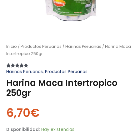
Inicio
/
Productos Peruanos
/
Harinas Peruanas
/ Harina Maca
Intertropico 250gr
Harinas Peruanas
,
Productos Peruanos
Valorado
1
con
5.00
de
Harina Maca Intertropico
5 en base a
valoración
de un cliente
250gr
6,70
€
Disponibilidad:
Hay existencias