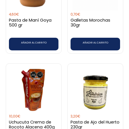
4,60
€
0,70
€
Pasta de Maní Goya
Galletas Morochas
500 gr
30gr
AÑADIR AL CARRITO
AÑADIR AL CARRITO
10,00
€
3,20
€
Uchucuta Crema de
Pasta de Ajo del Huerto
Rocoto Alacena 400g
230gr