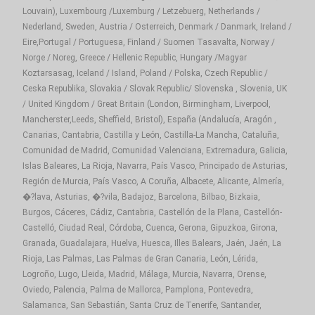
Louvain), Luxembourg /Luxemburg / Letzebuerg, Netherlands /
Nederland, Sweden, Austria / Osterreich, Denmark / Danmark, Ireland /
Eire,Portugal / Portuguesa, Finland / Suomen Tasavalta, Norway /
Norge / Noreg, Greece / Hellenic Republic, Hungary /Magyar
Koztarsasag, Iceland / Island, Poland / Polska, Czech Republic /
Ceska Republika, Slovakia / Slovak Republic/ Slovenska , Slovenia, UK
/ United Kingdom / Great Britain (London, Birmingham, Liverpool,
Mancherster,Leeds, Sheffield, Bristol), España (Andalucía, Aragón ,
Canarias, Cantabria, Castilla y León, Castilla-La Mancha, Cataluña,
Comunidad de Madrid, Comunidad Valenciana, Extremadura, Galicia,
Islas Baleares, La Rioja, Navarra, País Vasco, Principado de Asturias,
Región de Murcia, País Vasco, A Coruña, Albacete, Alicante, Almería,
�?lava, Asturias, �?vila, Badajoz, Barcelona, Bilbao, Bizkaia,
Burgos, Cáceres, Cádiz, Cantabria, Castellón de la Plana, Castellón-
Castelló, Ciudad Real, Córdoba, Cuenca, Gerona, Gipuzkoa, Girona,
Granada, Guadalajara, Huelva, Huesca, Illes Balears, Jaén, Jaén, La
Rioja, Las Palmas, Las Palmas de Gran Canaria, León, Lérida,
Logroño, Lugo, Lleida, Madrid, Málaga, Murcia, Navarra, Orense,
Oviedo, Palencia, Palma de Mallorca, Pamplona, Pontevedra,
Salamanca, San Sebastián, Santa Cruz de Tenerife, Santander,