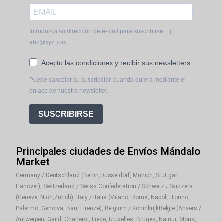
Introduzca su dirección de e-mail para suscribirse. Ej.:
abc@xyz.com
Acepto las condiciones y recibir sus newsletters.
Puede cancelar su suscripción cuando quiera mediante el
enlace de nuestra newsletter.
SUSCRIBIRSE
Principales ciudades de Envíos Mándalo
Market
Germany / Deutschland (Berlin,Dusseldorf, Munich, Stuttgart,
Hanover), Switzerland / Swiss Confederation / Schweiz / Svizzera
(Geneve, Nion,Zurich), Italy / Italia (Milano, Roma, Napoli, Torino,
Palermo, Genorva, Bari, Firenze), Belgium / KoninkrijkBelgie (Anvers /
Antwerpen, Gand, Charleroi, Liege, Bruxelles, Bruges, Namur, Mons,