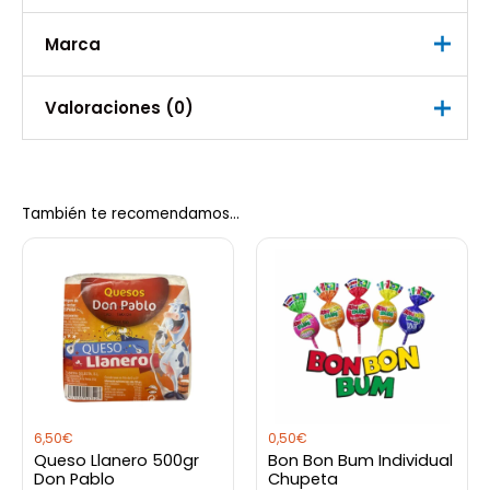
Marca
Peso
1,200 kg
Marca
Valoraciones (0)
Intertropico
No hay valoraciones aún.
También te recomendamos…
Sé el primero en valorar “Maíz
Amarillo Trillado Intertropico 1kilo”
Debes
acceder
para publicar una valoración.
6,50
€
0,50
€
Queso Llanero 500gr
Bon Bon Bum Individual
Don Pablo
Chupeta