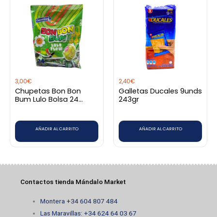
3,00
€
2,40
€
Chupetas Bon Bon
Galletas Ducales 9unds
Bum Lulo Bolsa 24
243gr
unidades
AÑADIR AL CARRITO
AÑADIR AL CARRITO
Contactos tienda Mándalo Market
Montera +34 604 807 484
Las Maravillas: +34 624 64 03 67