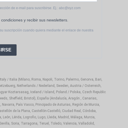
rección de e-mail para suscribirse. Ej.: abc@xyz.com
 condiciones y recibir sus newsletters.
su suscripción cuando quiera mediante el enlace de nuestra
IRSE
aly / Italia (Milano, Roma, Napoli, Torino, Palermo, Genorva, Bari,
etzebuerg, Netherlands / Nederland, Sweden, Austria / Osterreich,
gyar Koztarsasag, Iceland / Island, Poland / Polska, Czech Republic
eds, Sheffield, Bristol), España (Andalucía, Aragón , Canarias,
, Navarra, País Vasco, Principado de Asturias, Región de Murcia,
astellón de la Plana, Castellón-Castelló, Ciudad Real, Córdoba,
 León, Lérida, Logroño, Lugo, Lleida, Madrid, Málaga, Murcia,
illa, Soria, Tarragona, Teruel, Toledo, Valencia, Valladolid,