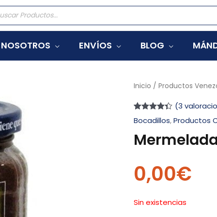
eda
tos
NOSOTROS
ENVÍOS
BLOG
MÁND
Inicio
/
Productos Venez
(
3
valoracio
Valorado
3
Bocadillos
,
Productos 
con
4.33
de 5 en
Mermelada
base a
valoraciones
de
clientes
0,00
€
Sin existencias