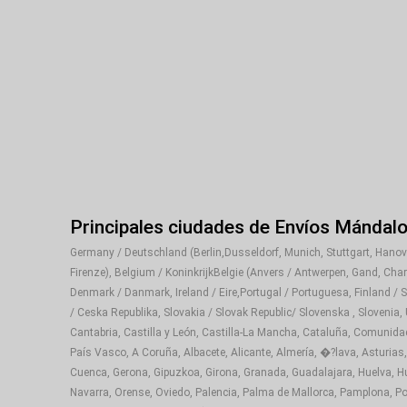
Principales ciudades de Envíos Mándal
Germany / Deutschland (Berlin,Dusseldorf, Munich, Stuttgart, Hanover
Firenze), Belgium / KoninkrijkBelgie (Anvers / Antwerpen, Gand, Cha
Denmark / Danmark, Ireland / Eire,Portugal / Portuguesa, Finland / 
/ Ceska Republika, Slovakia / Slovak Republic/ Slovenska , Slovenia,
Cantabria, Castilla y León, Castilla-La Mancha, Cataluña, Comunida
País Vasco, A Coruña, Albacete, Alicante, Almería, �?lava, Asturias,
Cuenca, Gerona, Gipuzkoa, Girona, Granada, Guadalajara, Huelva, Hue
Navarra, Orense, Oviedo, Palencia, Palma de Mallorca, Pamplona, Pon