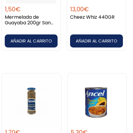
1,50
€
13,00
€
Mermelada de
Cheez Whiz 440GR
Guayaba 200gr San
Jorge
AÑADIR AL CARRITO
AÑADIR AL CARRITO
1,70
€
5,30
€