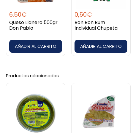
6,50
€
0,50
€
Valorado
ELENA
con
5
de 5
30/12/2022
Queso Llanero 500gr
Bon Bon Bum
Don Pablo
Individual Chupeta
5 .Muy buena
AÑADIR AL CARRITO
AÑADIR AL CARRITO
Añade una valoración
Debes
acceder
para publicar una valoración.
Productos relacionados