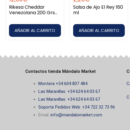
Rikesa Cheddar
Salsa de Ajo El Rey 160
Venezolana 200 Grs
ml
pequeña
AÑADIR AL CARRITO
AÑADIR AL CARRITO
Contactos tienda Mándalo Market
C
Montera +34 604 807 484
C
Las Maravillas: +34 624 64 03 67
C
Las Maravillas: +34 624 64 03 67
Soporte Pedidos Web: +34 722 32 73 96
Email:
info@mandalomarket.com