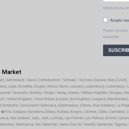
Introduzca su di
Acepto las
Puede cancelar 
newsletter.
SUSCRIB
o Market
), Switzerland / Swiss Confederation / Schweiz / Svizzera (Geneve, Nion,Zurich), It
rleroi, Liege, Bruxelles, Bruges, Namur, Mons, Louvain), Luxembourg /Luxemburg / L
Suomen Tasavalta, Norway / Norge / Noreg, Greece / Hellenic Republic, Hungary /Ma
 UK / United Kingdom / Great Britain (London, Birmingham, Liverpool, Mancherster,Le
d de Madrid, Comunidad Valenciana, Extremadura, Galicia, Islas Baleares, La Rioja
 �?vila, Badajoz, Barcelona, Bilbao, Bizkaia, Burgos, Cáceres, Cádiz, Cantabria, C
sca, Illes Balears, Jaén, Jaén, La Rioja, Las Palmas, Las Palmas de Gran Canaria,
tevedra, Salamanca, San Sebastián, Santa Cruz de Tenerife, Santander, Segovia, Sev