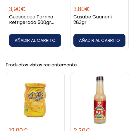
3,90
€
3,80
€
Guasacaca Tarrina
Casabe Guananí
Refrigerada 500gr
283gr
PAN
AÑADIR AL CARRITO
AÑADIR AL CARRITO
Productos vistos recientemente
12,00
€
2,20
€