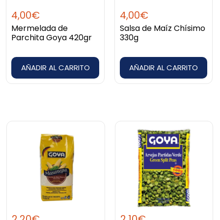
4,00
€
4,00
€
Mermelada de
Salsa de Maíz Chísimo
Parchita Goya 420gr
330g
AÑADIR AL CARRITO
AÑADIR AL CARRITO
2,20
€
2,10
€