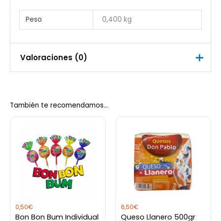
Peso
0,400 kg
Valoraciones (0)
No hay valoraciones aún.
También te recomendamos…
Sé el primero en valorar “Obleas
Wafer 398Gr Coexito”
Debes
acceder
para publicar una valoración.
0,50
€
6,50
€
Bon Bon Bum Individual
Queso Llanero 500gr