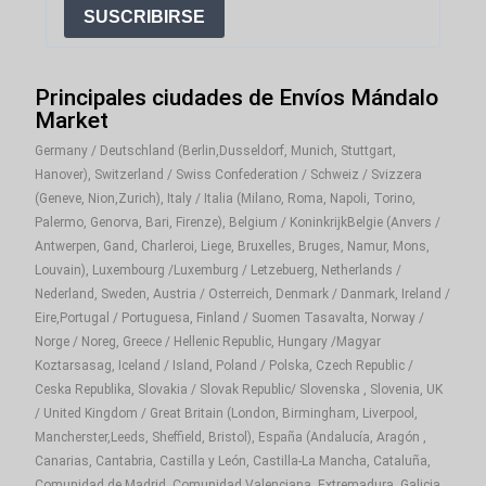
SUSCRIBIRSE
Principales ciudades de Envíos Mándalo
Market
Germany / Deutschland (Berlin,Dusseldorf, Munich, Stuttgart,
Hanover), Switzerland / Swiss Confederation / Schweiz / Svizzera
(Geneve, Nion,Zurich), Italy / Italia (Milano, Roma, Napoli, Torino,
Palermo, Genorva, Bari, Firenze), Belgium / KoninkrijkBelgie (Anvers /
Antwerpen, Gand, Charleroi, Liege, Bruxelles, Bruges, Namur, Mons,
Louvain), Luxembourg /Luxemburg / Letzebuerg, Netherlands /
Nederland, Sweden, Austria / Osterreich, Denmark / Danmark, Ireland /
Eire,Portugal / Portuguesa, Finland / Suomen Tasavalta, Norway /
Norge / Noreg, Greece / Hellenic Republic, Hungary /Magyar
Koztarsasag, Iceland / Island, Poland / Polska, Czech Republic /
Ceska Republika, Slovakia / Slovak Republic/ Slovenska , Slovenia, UK
/ United Kingdom / Great Britain (London, Birmingham, Liverpool,
Mancherster,Leeds, Sheffield, Bristol), España (Andalucía, Aragón ,
Canarias, Cantabria, Castilla y León, Castilla-La Mancha, Cataluña,
Comunidad de Madrid, Comunidad Valenciana, Extremadura, Galicia,