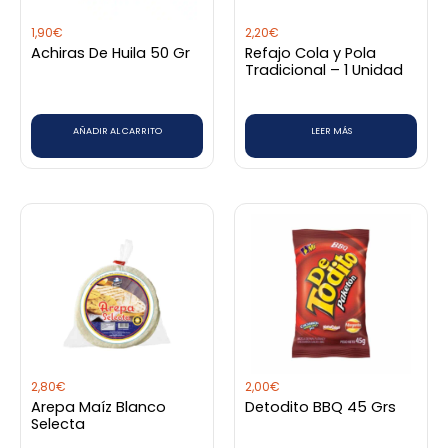
1,90
€
2,20
€
Achiras De Huila 50 Gr
Refajo Cola y Pola
Tradicional – 1 Unidad
AÑADIR AL CARRITO
LEER MÁS
2,80
€
2,00
€
Arepa Maíz Blanco
Detodito BBQ 45 Grs
Selecta