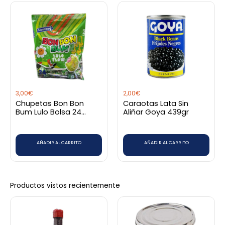
3,00
€
2,00
€
Chupetas Bon Bon
Caraotas Lata Sin
Bum Lulo Bolsa 24
Aliñar Goya 439gr
unidades
AÑADIR AL CARRITO
AÑADIR AL CARRITO
Productos vistos recientemente