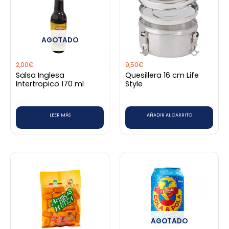
AGOTADO
2,00
€
9,50
€
Salsa Inglesa
Quesillera 16 cm Life
Intertropico 170 ml
Style
LEER MÁS
AÑADIR AL CARRITO
AGOTADO