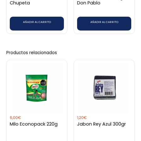
Chupeta
Don Pablo
AÑADIR AL CARRITO
AÑADIR AL CARRITO
Productos relacionados
6,00
€
1,20
€
Milo Econopack 220g
Jabon Rey Azul 300gr