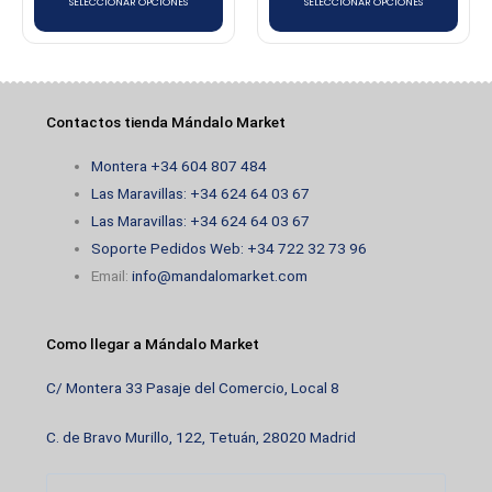
SELECCIONAR OPCIONES
SELECCIONAR OPCIONES
la
la
página
página
de
de
producto
producto
Contactos tienda Mándalo Market
Montera +34 604 807 484
Las Maravillas: +34 624 64 03 67
Las Maravillas: +34 624 64 03 67
Soporte Pedidos Web: +34 722 32 73 96
Email:
info@mandalomarket.com
Como llegar a Mándalo Market
C/ Montera 33 Pasaje del Comercio, Local 8
C. de Bravo Murillo, 122, Tetuán, 28020 Madrid