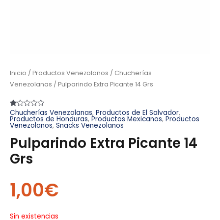
Inicio
/
Productos Venezolanos
/
Chucherías
Venezolanas
/ Pulparindo Extra Picante 14 Grs
Chucherías Venezolanas
,
Productos de El Salvador
,
Valorado
1
Productos de Honduras
,
Productos Mexicanos
,
Productos
con
Venezolanos
,
Snacks Venezolanos
1.00
de
Pulparindo Extra Picante 14
5
en
base
Grs
a
valoración
de
un
1,00
€
cliente
Sin existencias