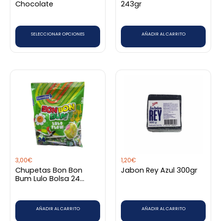
Chocolate
243gr
elegir
en
SELECCIONAR OPCIONES
AÑADIR AL CARRITO
la
página
de
producto
3,00
€
1,20
€
Chupetas Bon Bon
Jabon Rey Azul 300gr
Bum Lulo Bolsa 24
unidades
AÑADIR AL CARRITO
AÑADIR AL CARRITO