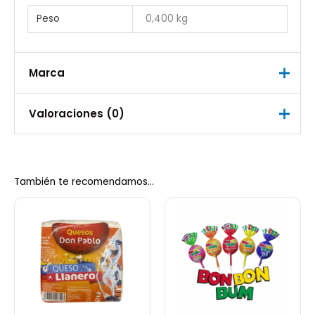
Peso
0,400 kg
Marca
Marca
Valoraciones (0)
Talavera Selecta
No hay valoraciones aún.
También te recomendamos…
Sé el primero en valorar “Queso
Costeño Latino 300 gr Talavera
Selecta”
Debes
acceder
para publicar una valoración.