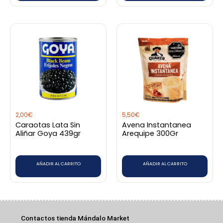
2,00
€
5,50
€
Caraotas Lata Sin
Avena Instantanea
Aliñar Goya 439gr
Arequipe 300Gr
AÑADIR AL CARRITO
AÑADIR AL CARRITO
Contactos tienda Mándalo Market