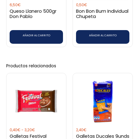
6,50
€
0,50
€
Queso Llanero 500gr
Bon Bon Bum Individual
Don Pablo
Chupeta
AÑADIR AL CARRITO
AÑADIR AL CARRITO
Productos relacionados
Rango
Este
de
producto
precios:
desde
tiene
0,40€
hasta
múltiples
3,20€
variantes.
Las
opciones
0,40
€
-
3,20
€
2,40
€
se
Galletas Festival
Galletas Ducales 9unds
pueden