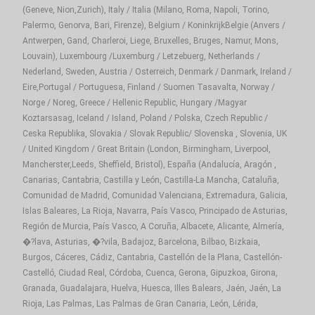
(Geneve, Nion,Zurich), Italy / Italia (Milano, Roma, Napoli, Torino,
Palermo, Genorva, Bari, Firenze), Belgium / KoninkrijkBelgie (Anvers /
Antwerpen, Gand, Charleroi, Liege, Bruxelles, Bruges, Namur, Mons,
Louvain), Luxembourg /Luxemburg / Letzebuerg, Netherlands /
Nederland, Sweden, Austria / Osterreich, Denmark / Danmark, Ireland /
Eire,Portugal / Portuguesa, Finland / Suomen Tasavalta, Norway /
Norge / Noreg, Greece / Hellenic Republic, Hungary /Magyar
Koztarsasag, Iceland / Island, Poland / Polska, Czech Republic /
Ceska Republika, Slovakia / Slovak Republic/ Slovenska , Slovenia, UK
/ United Kingdom / Great Britain (London, Birmingham, Liverpool,
Mancherster,Leeds, Sheffield, Bristol), España (Andalucía, Aragón ,
Canarias, Cantabria, Castilla y León, Castilla-La Mancha, Cataluña,
Comunidad de Madrid, Comunidad Valenciana, Extremadura, Galicia,
Islas Baleares, La Rioja, Navarra, País Vasco, Principado de Asturias,
Región de Murcia, País Vasco, A Coruña, Albacete, Alicante, Almería,
�?lava, Asturias, �?vila, Badajoz, Barcelona, Bilbao, Bizkaia,
Burgos, Cáceres, Cádiz, Cantabria, Castellón de la Plana, Castellón-
Castelló, Ciudad Real, Córdoba, Cuenca, Gerona, Gipuzkoa, Girona,
Granada, Guadalajara, Huelva, Huesca, Illes Balears, Jaén, Jaén, La
Rioja, Las Palmas, Las Palmas de Gran Canaria, León, Lérida,