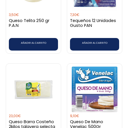
3,50
€
7,30
€
Queso Telita 250 gr
Tequeños 12 Unidades
P.A.N
Gusto PAN
AÑADIR AL CARRITO
AÑADIR AL CARRITO
23,00
€
9,10
€
Queso Barra Costeño
Queso De Mano
2kilos talavera selecta
Venelac 500Gr