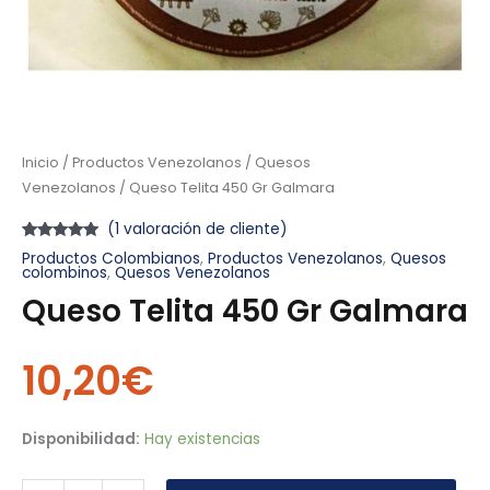
Inicio
/
Productos Venezolanos
/
Quesos
Venezolanos
/ Queso Telita 450 Gr Galmara
(
1
valoración de cliente)
Valorado
1
Productos Colombianos
,
Productos Venezolanos
,
Quesos
con
5.00
de
colombinos
,
Quesos Venezolanos
5 en base a
valoración
Queso Telita 450 Gr Galmara
de un cliente
10,20
€
Disponibilidad:
Hay existencias