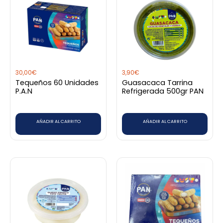
30,00
€
3,90
€
Tequeños 60 Unidades
Guasacaca Tarrina
P.A.N
Refrigerada 500gr PAN
AÑADIR AL CARRITO
AÑADIR AL CARRITO