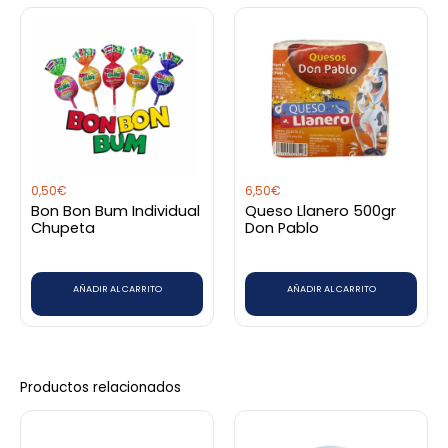
Añade una valoración
Debes
acceder
para publicar una valoración.
0,50
€
6,50
€
Bon Bon Bum Individual
Queso Llanero 500gr
Chupeta
Don Pablo
AÑADIR AL CARRITO
AÑADIR AL CARRITO
Productos relacionados