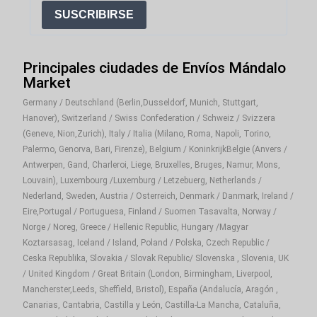
SUSCRIBIRSE
Principales ciudades de Envíos Mándalo
Market
Germany / Deutschland (Berlin,Dusseldorf, Munich, Stuttgart,
Hanover), Switzerland / Swiss Confederation / Schweiz / Svizzera
(Geneve, Nion,Zurich), Italy / Italia (Milano, Roma, Napoli, Torino,
Palermo, Genorva, Bari, Firenze), Belgium / KoninkrijkBelgie (Anvers /
Antwerpen, Gand, Charleroi, Liege, Bruxelles, Bruges, Namur, Mons,
Louvain), Luxembourg /Luxemburg / Letzebuerg, Netherlands /
Nederland, Sweden, Austria / Osterreich, Denmark / Danmark, Ireland /
Eire,Portugal / Portuguesa, Finland / Suomen Tasavalta, Norway /
Norge / Noreg, Greece / Hellenic Republic, Hungary /Magyar
Koztarsasag, Iceland / Island, Poland / Polska, Czech Republic /
Ceska Republika, Slovakia / Slovak Republic/ Slovenska , Slovenia, UK
/ United Kingdom / Great Britain (London, Birmingham, Liverpool,
Mancherster,Leeds, Sheffield, Bristol), España (Andalucía, Aragón ,
Canarias, Cantabria, Castilla y León, Castilla-La Mancha, Cataluña,