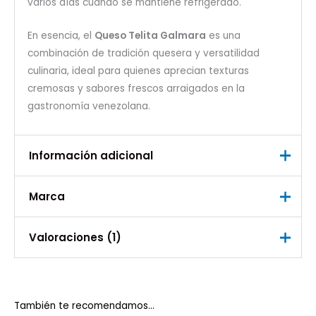
varios días cuando se mantiene refrigerado.
En esencia, el
Queso Telita Galmara
es una
combinación de tradición quesera y versatilidad
culinaria, ideal para quienes aprecian texturas
cremosas y sabores frescos arraigados en la
gastronomía venezolana.
Información adicional
Marca
Peso
0,500 kg
Marca
Valoraciones (1)
Galmara
Valorado
Jose Cuadra
con
5
de 5
07/07/2026
También te recomendamos…