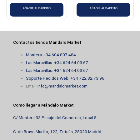
AÑADIR AL CARRITO
AÑADIR AL CARRITO
Valorado
NEUDYS FLAVIA ESPINOZA
con
5
de 5
GONZALEZ
22/11/2022
Contactos tienda Mándalo Market
Montera +34 604 807 484
Valorado
Anónimo
con
5
de 5
23/11/2022
Las Maravillas: +34 624 64 03 67
Las Maravillas: +34 624 64 03 67
Soporte Pedidos Web: +34 722 32 73 96
Email:
info@mandalomarket.com
Valorado
Yoselyn Briceño Pajnic
con
5
de 5
26/11/2022
Excelente sabor, me encanta
Como llegar a Mándalo Market
C/ Montera 33 Pasaje del Comercio, Local 8
Valorado
C. de Bravo Murillo, 122, Tetuán, 28020 Madrid
NEUDYS FLAVIA
con
5
de 5
30/12/2022