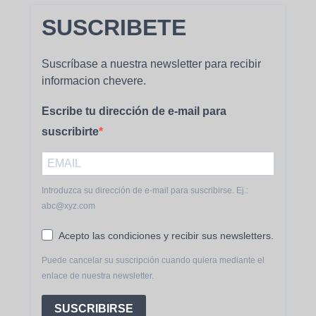
Ya sabemos qué es la mejor forma de
SUSCRIBETE
comer jamón.,sabroso como siempre
Suscríbase a nuestra newsletter para recibir
informacion chevere.
Valorado
Luis Marquez
con
5
de 5
02/01/2023
Escribe tu dirección de e-mail para
suscribirte
Valorado
Pablo C.
con
5
de 5
03/01/2023
Introduzca su dirección de e-mail para suscribirse. Ej.:
abc@xyz.com
Valorado
Ferdinando T.
con
5
de 5
03/01/2023
Acepto las condiciones y recibir sus newsletters.
Como añoraba una arepita con diablito
Puede cancelar su suscripción cuando quiera mediante el
aqui en Europa!
enlace de nuestra newsletter.
SUSCRIBIRSE