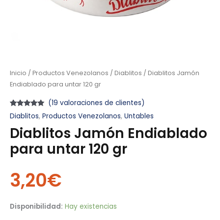
Inicio
/
Productos Venezolanos
/
Diablitos
/ Diablitos Jamón
Endiablado para untar 120 gr
(
19
valoraciones de clientes)
Valorado
19
Diablitos
,
Productos Venezolanos
,
Untables
con
4.79
de
5 en base
Diablitos Jamón Endiablado
a
valoraciones
para untar 120 gr
de clientes
3,20
€
Disponibilidad:
Hay existencias