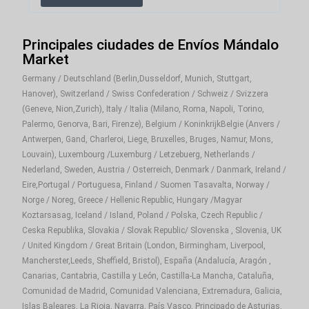
Añade una valoración
Principales ciudades de Envíos Mándalo
Debes
acceder
para publicar una valoración.
Market
Germany / Deutschland (Berlin,Dusseldorf, Munich, Stuttgart,
Hanover), Switzerland / Swiss Confederation / Schweiz / Svizzera
(Geneve, Nion,Zurich), Italy / Italia (Milano, Roma, Napoli, Torino,
Palermo, Genorva, Bari, Firenze), Belgium / KoninkrijkBelgie (Anvers /
Antwerpen, Gand, Charleroi, Liege, Bruxelles, Bruges, Namur, Mons,
Louvain), Luxembourg /Luxemburg / Letzebuerg, Netherlands /
Nederland, Sweden, Austria / Osterreich, Denmark / Danmark, Ireland /
Eire,Portugal / Portuguesa, Finland / Suomen Tasavalta, Norway /
Norge / Noreg, Greece / Hellenic Republic, Hungary /Magyar
Koztarsasag, Iceland / Island, Poland / Polska, Czech Republic /
Ceska Republika, Slovakia / Slovak Republic/ Slovenska , Slovenia, UK
/ United Kingdom / Great Britain (London, Birmingham, Liverpool,
Mancherster,Leeds, Sheffield, Bristol), España (Andalucía, Aragón ,
Canarias, Cantabria, Castilla y León, Castilla-La Mancha, Cataluña,
Comunidad de Madrid, Comunidad Valenciana, Extremadura, Galicia,
Islas Baleares, La Rioja, Navarra, País Vasco, Principado de Asturias,