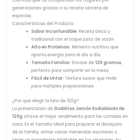
cremosa que ha conquistado los hogares por
generaciones gracias a su receta secreta de
especias.
Características del Producto
Sabor Inconfundible
: Receta única y
tradicional con el toque justo de sazón.
Alto en Proteínas
: Alimento nutritivo que
aporta energía para el día a día.
Tamaño Familiar
: Envase de
120 gramos
,
perfecto para compartir en la mesa.
Fácil de Untar
: Textura suave que rinde
para múltiples preparaciones.
¿Por qué elegir la lata de 120g?
La presentación de
Diablitos Jamón Endiablado de
120g
ofrece el mejor rendimiento para las comidas en
casa. Es el tamaño ideal para preparar el desayuno
de la familia, armar varias meriendas escolares o
tener un ingrediente infaltable en tus reuniones. Su