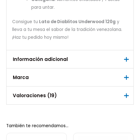
para untar.
Consigue tu
Lata de Diablitos Underwood 120g
y
lleva a tu mesa el sabor de la tradición venezolana.
¡Haz tu pedido hoy mismo!
Información adicional
Marca
Peso
0,130 kg
Marca
Valoraciones (19)
Ranchera Trade
Valorado
Anónimo
con
5
de 5
02/12/2021
También te recomendamos…