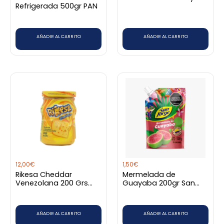
Refrigerada 500gr PAN
AÑADIR AL CARRITO
AÑADIR AL CARRITO
12,00
€
1,50
€
Rikesa Cheddar
Mermelada de
Venezolana 200 Grs
Guayaba 200gr San
pequeña
Jorge
AÑADIR AL CARRITO
AÑADIR AL CARRITO