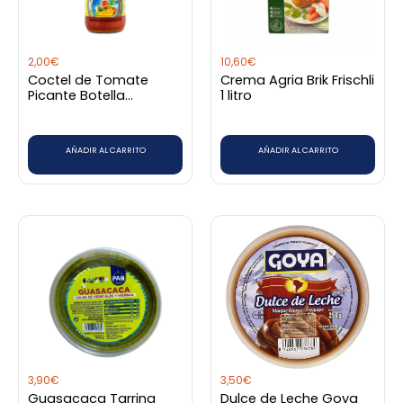
2,00
€
10,60
€
Coctel de Tomate
Crema Agria Brik Frischli
Picante Botella
1 litro
Marinero 250 ml
AÑADIR AL CARRITO
AÑADIR AL CARRITO
3,90
€
3,50
€
Guasacaca Tarrina
Dulce de Leche Goya