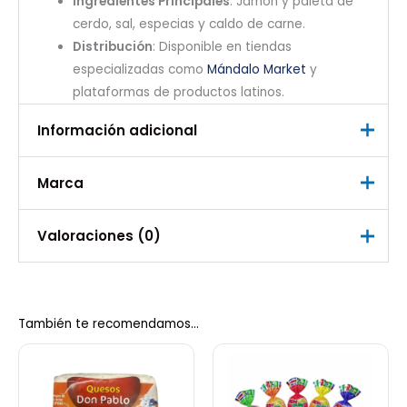
Ingredientes Principales
: Jamón y paleta de
cerdo, sal, especias y caldo de carne.
Distribución
: Disponible en tiendas
especializadas como
Mándalo Market
y
plataformas de productos latinos.
Información adicional
¡Ahorra en tu compra semanal y mantén vivo el sabor
de siempre! Añade a tu carrito la
Lata de Diablillos
400g
y disfruta de la mejor relación calidad-precio.
Marca
Peso
0,500 kg
Marca
Valoraciones (0)
Difresca
No hay valoraciones aún.
También te recomendamos…
Sé el primero en valorar “Diablillos
Jamón Endiablado 400gr”
Debes
acceder
para publicar una valoración.