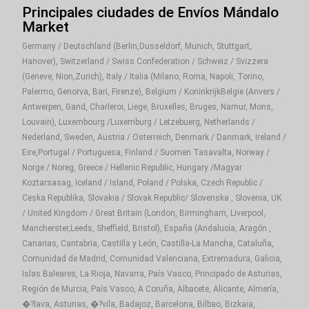
Principales ciudades de Envíos Mándalo
Market
Germany / Deutschland (Berlin,Dusseldorf, Munich, Stuttgart,
Hanover), Switzerland / Swiss Confederation / Schweiz / Svizzera
(Geneve, Nion,Zurich), Italy / Italia (Milano, Roma, Napoli, Torino,
Palermo, Genorva, Bari, Firenze), Belgium / KoninkrijkBelgie (Anvers /
Antwerpen, Gand, Charleroi, Liege, Bruxelles, Bruges, Namur, Mons,
Louvain), Luxembourg /Luxemburg / Letzebuerg, Netherlands /
Nederland, Sweden, Austria / Osterreich, Denmark / Danmark, Ireland /
Eire,Portugal / Portuguesa, Finland / Suomen Tasavalta, Norway /
Norge / Noreg, Greece / Hellenic Republic, Hungary /Magyar
Koztarsasag, Iceland / Island, Poland / Polska, Czech Republic /
Ceska Republika, Slovakia / Slovak Republic/ Slovenska , Slovenia, UK
/ United Kingdom / Great Britain (London, Birmingham, Liverpool,
Mancherster,Leeds, Sheffield, Bristol), España (Andalucía, Aragón ,
Canarias, Cantabria, Castilla y León, Castilla-La Mancha, Cataluña,
Comunidad de Madrid, Comunidad Valenciana, Extremadura, Galicia,
Islas Baleares, La Rioja, Navarra, País Vasco, Principado de Asturias,
Región de Murcia, País Vasco, A Coruña, Albacete, Alicante, Almería,
�?lava, Asturias, �?vila, Badajoz, Barcelona, Bilbao, Bizkaia,