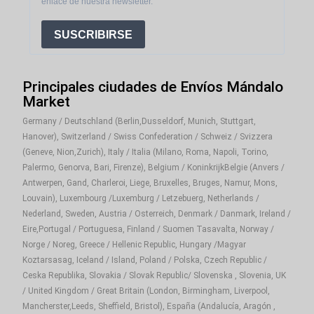
enlace de nuestra newsletter.
SUSCRIBIRSE
Principales ciudades de Envíos Mándalo
Market
Germany / Deutschland (Berlin,Dusseldorf, Munich, Stuttgart,
Hanover), Switzerland / Swiss Confederation / Schweiz / Svizzera
(Geneve, Nion,Zurich), Italy / Italia (Milano, Roma, Napoli, Torino,
Palermo, Genorva, Bari, Firenze), Belgium / KoninkrijkBelgie (Anvers /
Antwerpen, Gand, Charleroi, Liege, Bruxelles, Bruges, Namur, Mons,
Louvain), Luxembourg /Luxemburg / Letzebuerg, Netherlands /
Nederland, Sweden, Austria / Osterreich, Denmark / Danmark, Ireland /
Eire,Portugal / Portuguesa, Finland / Suomen Tasavalta, Norway /
Norge / Noreg, Greece / Hellenic Republic, Hungary /Magyar
Koztarsasag, Iceland / Island, Poland / Polska, Czech Republic /
Ceska Republika, Slovakia / Slovak Republic/ Slovenska , Slovenia, UK
/ United Kingdom / Great Britain (London, Birmingham, Liverpool,
Mancherster,Leeds, Sheffield, Bristol), España (Andalucía, Aragón ,