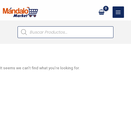
Ir
al
contenido
Búsqueda
de
productos
It seems we can’t find what you’re looking for.