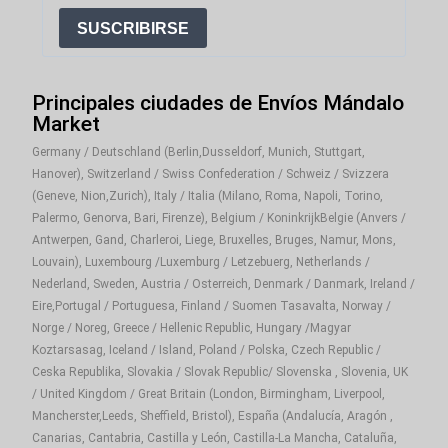
SUSCRIBIRSE
Principales ciudades de Envíos Mándalo
Market
Germany / Deutschland (Berlin,Dusseldorf, Munich, Stuttgart,
Hanover), Switzerland / Swiss Confederation / Schweiz / Svizzera
(Geneve, Nion,Zurich), Italy / Italia (Milano, Roma, Napoli, Torino,
Palermo, Genorva, Bari, Firenze), Belgium / KoninkrijkBelgie (Anvers /
Antwerpen, Gand, Charleroi, Liege, Bruxelles, Bruges, Namur, Mons,
Louvain), Luxembourg /Luxemburg / Letzebuerg, Netherlands /
Nederland, Sweden, Austria / Osterreich, Denmark / Danmark, Ireland /
Eire,Portugal / Portuguesa, Finland / Suomen Tasavalta, Norway /
Norge / Noreg, Greece / Hellenic Republic, Hungary /Magyar
Koztarsasag, Iceland / Island, Poland / Polska, Czech Republic /
Ceska Republika, Slovakia / Slovak Republic/ Slovenska , Slovenia, UK
/ United Kingdom / Great Britain (London, Birmingham, Liverpool,
Mancherster,Leeds, Sheffield, Bristol), España (Andalucía, Aragón ,
Canarias, Cantabria, Castilla y León, Castilla-La Mancha, Cataluña,