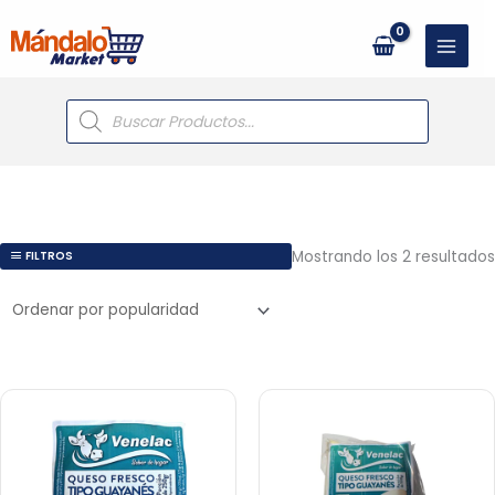
Ir
al
contenido
Búsqueda
de
productos
Mostrando los 2 resultados
FILTROS